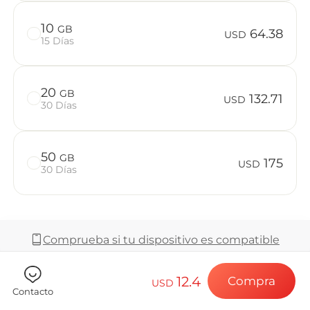
Preguntas f
10
GB
64.38
USD
15 Días
Elija su destin
20
GB
132.71
USD
30 Días
Instale su eSI
50
GB
175
USD
30 Días
Disfrute de su 
Comprueba si tu dispositivo es compatible
Conexión a Int
12.4
Compra
USD
Cobertura y Red
Contacto