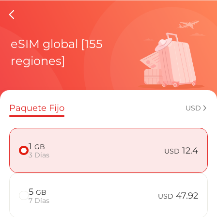
eSIMs d
eSIM global [155
regiones]
Planes regi
Paquete Fijo
USD
¿Cómo disf
1
GB
12.4
USD
3 Días
Ventajas de
5
GB
47.92
USD
7 Días