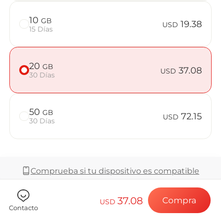
Preguntas f
10
GB
19.38
USD
15 Días
Elija su destin
20
GB
37.08
USD
30 Días
Instale su eSI
50
GB
72.15
USD
30 Días
Disfrute de su 
Comprueba si tu dispositivo es compatible
Conexión a Int
37.08
Compra
USD
Cobertura y Red
Contacto