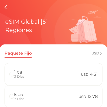
eSIMs d
eSIM Global [51
Regiones]
Planes regi
Paquete Fijo
USD
¿Cómo disf
1
GB
4.51
USD
3 Días
Ventajas de
5
GB
12.78
USD
7 Días