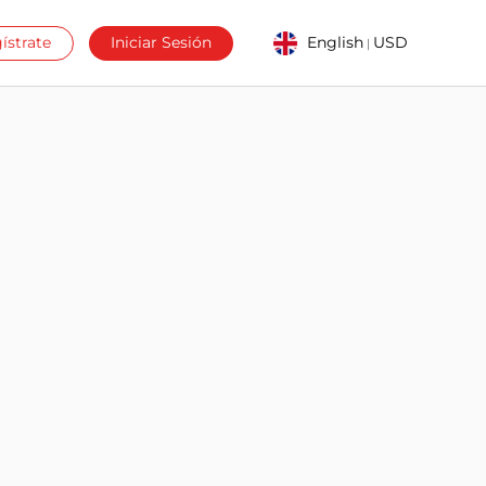
ístrate
Iniciar Sesión
English
USD
|