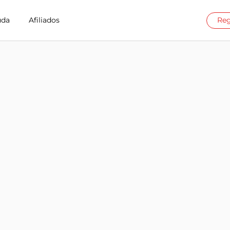
uda
Afiliados
Reg
t en Republic Of Mali
eSIM de Billion Connect