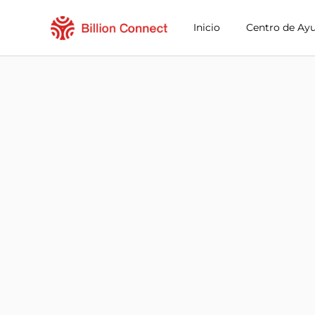
Inicio
Centro de Ay
eSIMs de Saudi Arabia
Planes regionales con el destino actual
¿Cómo disfrutar de su eSIM?
Ventajas de usar la eSIM de Billion Connec
Preguntas frecuentes de Saudi Arabia eSIM
Elija su destino y plan de datos
Instale su eSIM
Disfrute de su plan de datos
Conexión a Internet estable
Evite costos de roaming
Servicio al cliente 24/7
Instalación sencilla
Mantenga su número local
Planes locales y regionales