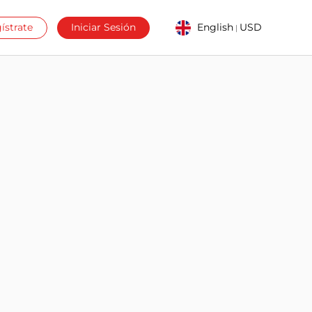
ístrate
Iniciar Sesión
English
USD
|