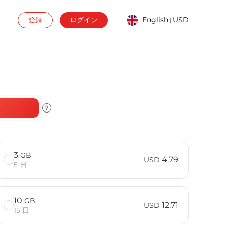
登録
ログイン
English
USD
|
3
GB
4.79
USD
5 日
10
GB
12.71
USD
15 日