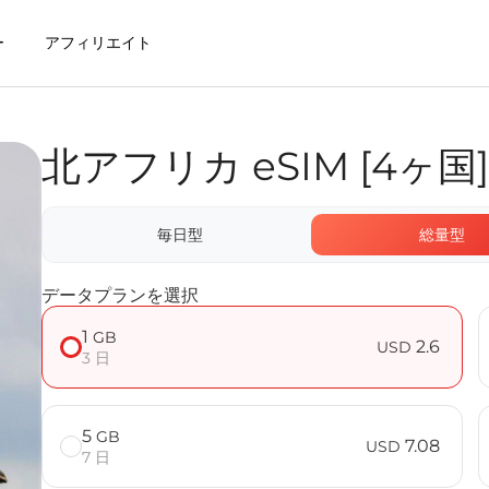
ー
アフィリエイト
北アフリカ eSIM [4ヶ国]
用するメリット
毎日型
総量型
 FAQ
データプランを選択
1
GB
2.6
USD
3 日
5
GB
7.08
USD
7 日