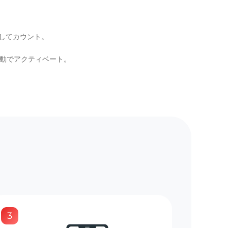
としてカウント。
自動でアクティベート。
3