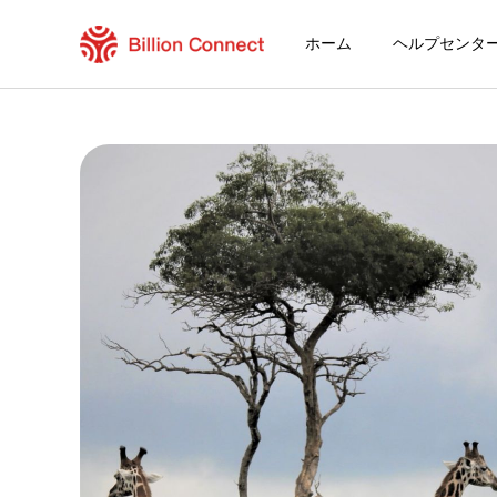
ホーム
ヘルプセンタ
Algeria eSIM
現在の目的地の周遊プラン
eSIMの利用方法
AlgeriaでBillion Connect eSIMを利
Billion Connect 北アフリカ eSIM [4ヶ国]
目的地とデータプランを選ぶ
eSIMをインストールする
データプランを利用する
安定したインターネット接続
ローミング費用を回避
24時間年中無休のカスタマーサービス
簡単なインストール
国内の電話番号をそのままキープ