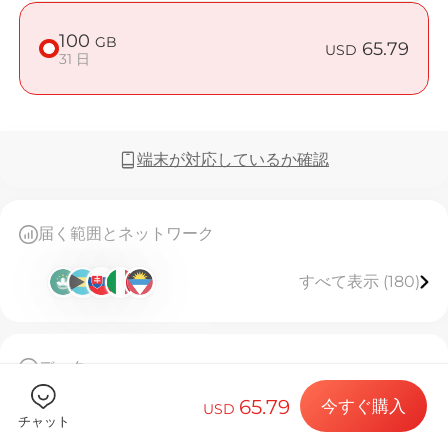
100
GB
65.79
USD
31 日
Billion 
端末が対応しているか確認
目的地とデー
届く範囲とネットワーク
すべて表示 (180)
eSIMをイン
データ
データプラン
100GB高速データ、使用後は128kbpsで無制限利用
65.79
今すぐ購入
31日間有効。
USD
チャット
このeSIMは一度しかインストールできません