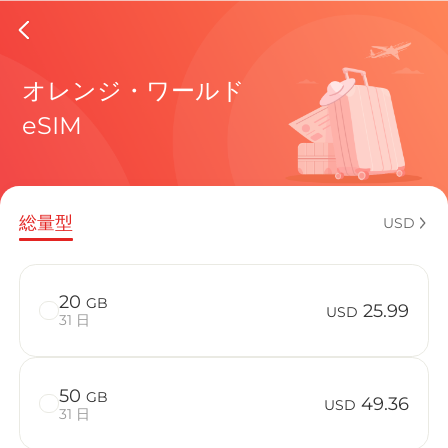
Armenia
オレンジ・ワールド
eSIM
現在の目
総量型
USD
eSIMの利
20
GB
25.99
USD
31 日
50
GB
Armenia
49.36
USD
31 日