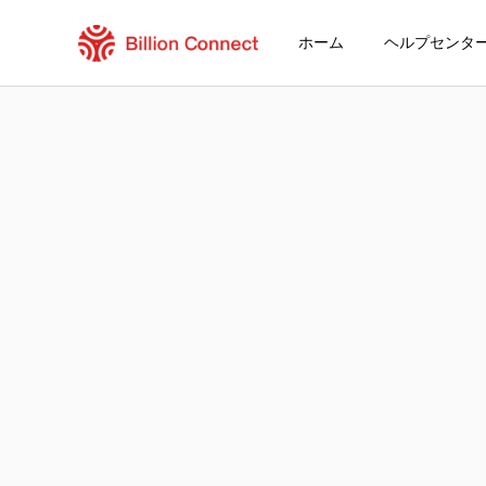
ホーム
ヘルプセンタ
Australia eSIM
現在の目的地の周遊プラン
eSIMの利用方法
AustraliaでBillion Connect eSIM
Billion Connect Australia eSIM FAQ
目的地とデータプランを選ぶ
eSIMをインストールする
データプランを利用する
安定したインターネット接続
ローミング費用を回避
24時間年中無休のカスタマーサービス
簡単なインストール
国内の電話番号をそのままキープ