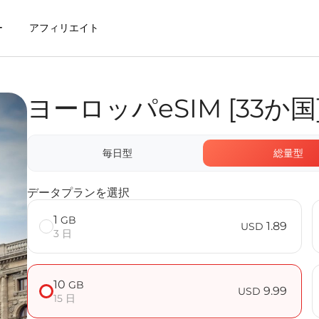
ー
アフィリエイト
ヨーロッパeSIM [33か国
利用するメリット
毎日型
総量型
 FAQ
データプランを選択
1
GB
1.89
USD
3 日
10
GB
9.99
USD
15 日