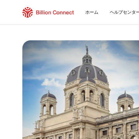
ホーム
ヘルプセンタ
Belgium eSIM
現在の目的地の周遊プラン
eSIMの利用方法
BelgiumでBillion Connect eSIMを
Billion Connect ヨーロッパeSIM [33か国]
目的地とデータプランを選ぶ
eSIMをインストールする
データプランを利用する
安定したインターネット接続
ローミング費用を回避
24時間年中無休のカスタマーサービス
簡単なインストール
国内の電話番号をそのままキープ