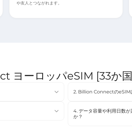
や友人とつながれます。
nnect ヨーロッパeSIM [3
2. Billion Connec
使用せずに通信プランを有効化できる
eSIMは多くの最新スマート
複数のプロファイルを保存するこ
（例：iPhone XS以降、Googl
4. データ容量や利用日数
[
対応デバイス
]ページをご確認
か？
ストール、またはQRコードをスキャ
いいえ、このeSIMはチャー