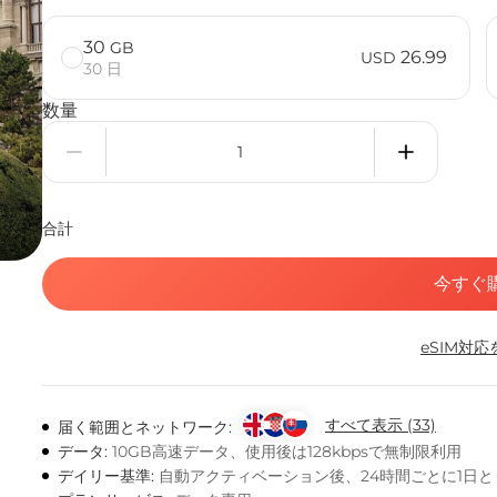
30
GB
26.99
USD
30 日
数量
合計
今すぐ
eSIM対
すべて表示 (33)
届く範囲とネットワーク:
データ:
10GB高速データ、使用後は128kbpsで無制限利用
デイリー基準:
自動アクティベーション後、24時間ごとに1日