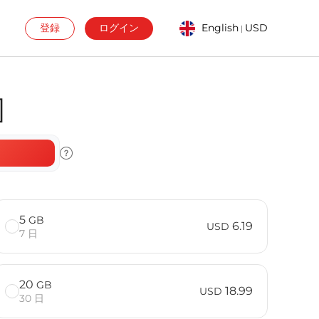
登録
ログイン
English
USD
|
]
5
GB
6.19
USD
7 日
20
GB
18.99
USD
30 日