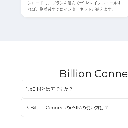
ンロードし、プランを選んでeSIMをインストールす
れば、到着後すぐにインターネットが使えます。
Billion Co
1. eSIMとは何ですか？
eSIM（embedded SIM）は、物理SIMカードを
デジタルSIMです。対応デバイスに内蔵されており、
3. Billion ConnectのeSIMの使い方は？
とができます。
STEP 1 eSIMをインストール
BC eSIMは、BC eSIMアプリでワンクリックイン