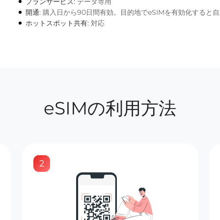
プランサービス:
データ専用
開通:
購入日から90日間有効。目的地でeSIMを有効化すると
ホットスポット共有:
対応
eSIMの利用方法
2