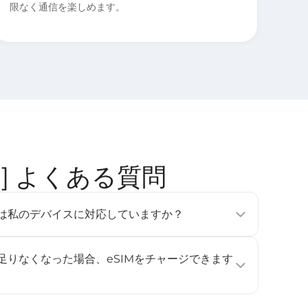
限なく通信を楽しめます。
3か国] よくある質問
tのeSIMは私のデバイスに対応していますか？
フォン、タブレット、ウェアラブルデバイスで利用可能です
e Pixel 3以降、Samsung Galaxy S20以降）。詳しくは
が足りなくなった場合、eSIMをチャージできます
ください。
ジに対応していません。データ容量や利用日数を追加したい