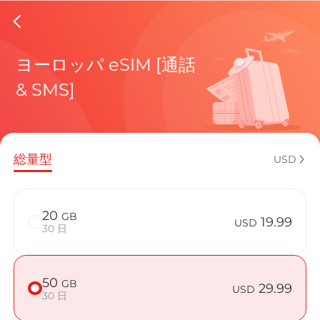
Belgium
ヨーロッパ eSIM [通話
& SMS]
現在の目
総量型
USD
eSIMの利
20
GB
19.99
USD
30 日
50
GB
Belgiumで
29.99
USD
30 日