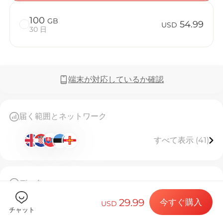
100
GB
54.99
USD
30 日
Billion 
端末が対応しているか確認
目的地とデー
届く範囲とネットワーク
すべて表示 (41)
eSIMをイン
データ
データプラン
50GB高速データ、使い切り後接続停止
29.99
今すぐ購入
このeSIMは一度しかインストールできません
USD
チャット
[eSIMのご利用について]