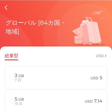
Belgium
グローバル [84カ国・
地域]
現在の目
総量型
USD
eSIMの利
3
GB
5
USD
7 日
5
GB
Belgiumで
7.14
USD
15 日