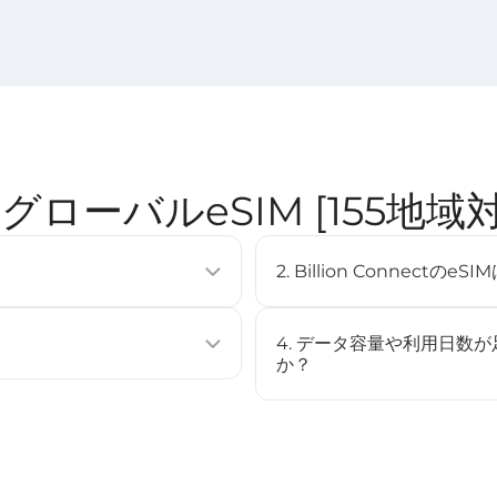
nect グローバルeSIM [155
2. Billion Connec
使用せずに通信プランを有効化できる
eSIMは多くの最新スマート
複数のプロファイルを保存するこ
（例：iPhone XS以降、Googl
4. データ容量や利用日数
[
対応デバイス
]ページをご確認
か？
ストール、またはQRコードをスキャ
いいえ、このeSIMはチャー
場合は、新しいeSIMを購入
始されます（STEP3参照）。