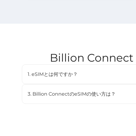
Billion Con
1. eSIMとは何ですか？
eSIM（embedded SIM）は、物理SIMカードを
デジタルSIMです。対応デバイスに内蔵されており、
3. Billion ConnectのeSIMの使い方は？
とができます。
STEP 1 eSIMをインストール
BC eSIMは、BC eSIMアプリでワンクリックイン
ンしてインストールできます。
STEP 2 eSIMを開始
渡航先のネットワークに接続すると、プランは自動的に開