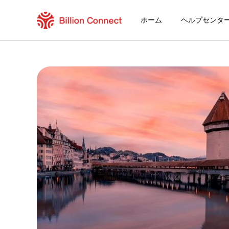
ホーム
ヘルプセンタ
Benin eSIM
現在の目的地の周遊プラン
eSIMの利用方法
BeninでBillion Connect eSIMを利用
Billion Connect グローバルeSIM [155地
目的地とデータプランを選ぶ
eSIMをインストールする
データプランを利用する
安定したインターネット接続
ローミング費用を回避
24時間年中無休のカスタマーサービス
簡単なインストール
国内の電話番号をそのままキープ