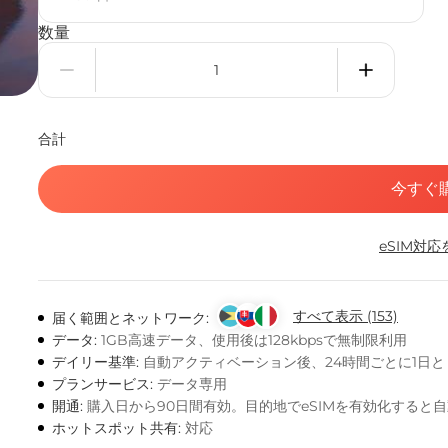
数量
合計
今すぐ
eSIM対
すべて表示 (153)
届く範囲とネットワーク:
データ:
1GB高速データ、使用後は128kbpsで無制限利用
デイリー基準:
自動アクティベーション後、24時間ごとに1日
プランサービス:
データ専用
開通:
購入日から90日間有効。目的地でeSIMを有効化すると
ホットスポット共有:
対応