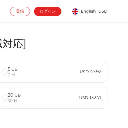
登録
ログイン
English
USD
|
域対応]
5
GB
47.92
USD
7 日
20
GB
132.71
USD
30 日