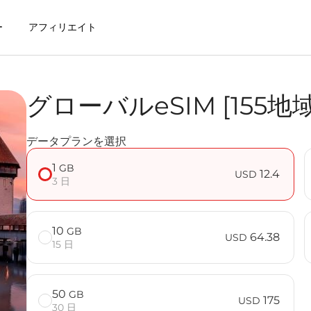
ー
アフィリエイト
グローバルeSIM [155地
するメリット
データプランを選択
域対応] FAQ
1
GB
12.4
USD
3 日
10
GB
64.38
USD
15 日
50
GB
175
USD
30 日