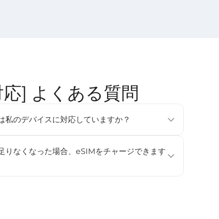
地域対応] よくある質問
tのeSIMは私のデバイスに対応していますか？
フォン、タブレット、ウェアラブルデバイスで利用可能です
e Pixel 3以降、Samsung Galaxy S20以降）。詳しくは
が足りなくなった場合、eSIMをチャージできます
ください。
ジに対応していません。データ容量や利用日数を追加したい
し、再度インストールして有効化してください。