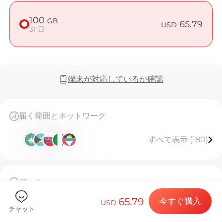
100
GB
65.79
USD
31 日
Billion 
端末が対応しているか確認
目的地とデー
届く範囲とネットワーク
すべて表示 (180)
eSIMをイン
データ
データプラン
100GB高速データ、使用後は128kbpsで無制限利用
65.79
今すぐ購入
31日間有効。
USD
チャット
このeSIMは一度しかインストールできません