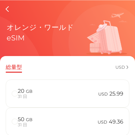
Bosnia 
オレンジ・ワールド
eSIM
現在の目
総量型
USD
eSIMの利
20
GB
25.99
USD
31 日
50
GB
Bosnia A
49.36
USD
31 日