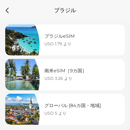
ブラジル
ブラジルeSIM
USD 1.79 より
南米eSIM［9カ国］
USD 3.26 より
グローバル [84カ国・地域]
USD 5 より