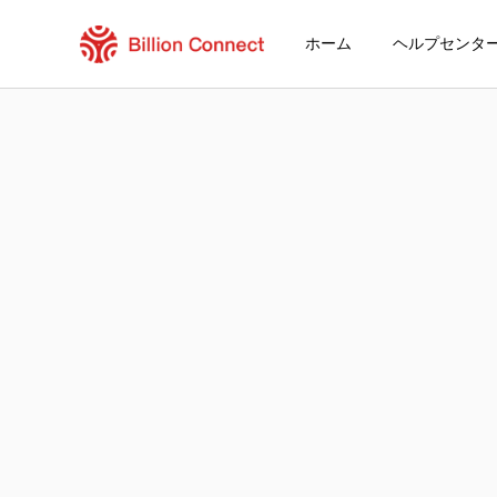
ホーム
ヘルプセンタ
Brunei Darussalam eSIM
現在の目的地の周遊プラン
eSIMの利用方法
Brunei DarussalamでBillion Conne
Billion Connect Brunei Darussalam eSIM 
目的地とデータプランを選ぶ
eSIMをインストールする
データプランを利用する
安定したインターネット接続
ローミング費用を回避
24時間年中無休のカスタマーサービス
簡単なインストール
国内の電話番号をそのままキープ