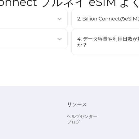
n Connect ブルネイ eSIM
2. Billion Connec
使用せずに通信プランを有効化できる
eSIMは多くの最新スマート
複数のプロファイルを保存するこ
（例：iPhone XS以降、Googl
4. データ容量や利用日数
[
対応デバイス
]ページをご確認
か？
ストール、またはQRコードをスキャ
いいえ、このeSIMはチャー
場合は、新しいeSIMを購入
始されます（STEP3参照）。
す。
リソース
でBC eSIMを選択してくださ
。
ヘルプセンター
ブログ