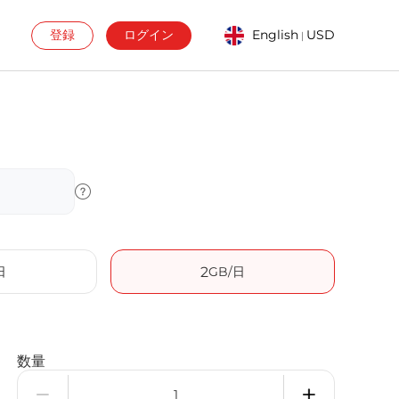
登録
ログイン
English
USD
|
日
2
GB/日
数量