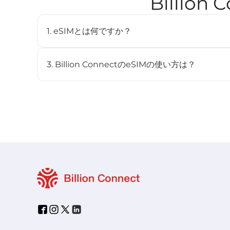
Billio
1. eSIMとは何ですか？
eSIM（embedded SIM）は、物理SIMカードを
デジタルSIMです。対応デバイスに内蔵されており、
3. Billion ConnectのeSIMの使い方は？
とができます。
STEP 1 eSIMをインストール
BC eSIMは、BC eSIMアプリでワンクリックイン
ンしてインストールできます。
STEP 2 eSIMを開始
渡航先のネットワークに接続すると、プランは自動的に開
STEP 3 渡航先で接続
-「設定」>「モバイル通信」からこの回線をオンにしま
-「データローミング」をオンにし、「モバイルデータ」
い。
- eSIMは自動的に最適な現地ネットワークに接続します