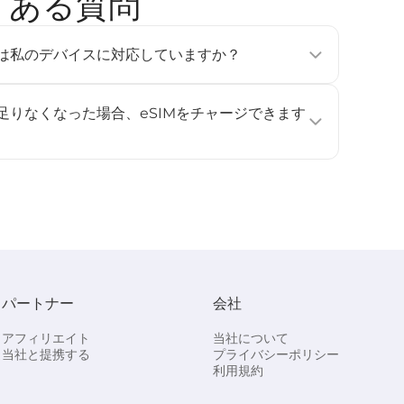
 よくある質問
tのeSIMは私のデバイスに対応していますか？
フォン、タブレット、ウェアラブルデバイスで利用可能です
e Pixel 3以降、Samsung Galaxy S20以降）。詳しくは
が足りなくなった場合、eSIMをチャージできます
ください。
ジに対応していません。データ容量や利用日数を追加したい
し、再度インストールして有効化してください。
パートナー
会社
アフィリエイト
当社について
当社と提携する
プライバシーポリシー
利用規約