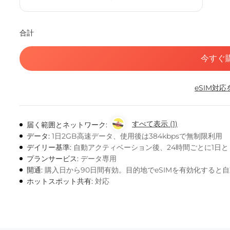
合計
今すぐ
eSIM対
すべて表示 (1)
届く範囲とネットワーク:
データ:
1日2GB高速データ、使用後は384kbpsで無制限利用
デイリー基準:
自動アクティベーション後、24時間ごとに1日
プランサービス:
データ専用
開通:
購入日から90日間有効。目的地でeSIMを有効化すると
ホットスポット共有:
対応