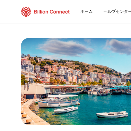
ホーム
ヘルプセンタ
Brunei Darussalam eSIM
現在の目的地の周遊プラン
eSIMの利用方法
Brunei DarussalamでBillion Conne
Billion Connect ブルネイ eSIM FAQ
目的地とデータプランを選ぶ
eSIMをインストールする
データプランを利用する
安定したインターネット接続
ローミング費用を回避
24時間年中無休のカスタマーサービス
簡単なインストール
国内の電話番号をそのままキープ