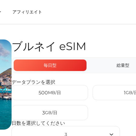
ー
アフィリエイト
ブルネイ eSIM
ct eSIMを利用するメリット
毎日型
総量型
データプランを選択
500
MB/日
1
GB/
3
GB/日
日数を選択してください
3