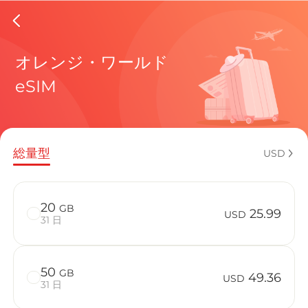
Burkina
オレンジ・ワールド
eSIM
現在の目
総量型
USD
eSIMの利
20
GB
25.99
USD
31 日
50
GB
Burkina 
49.36
USD
31 日