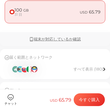
100
GB
65.79
USD
31 日
Billion 
端末が対応しているか確認
目的地とデー
届く範囲とネットワーク
すべて表示 (180)
eSIMをイン
データ
データプラン
100GB高速データ、使用後は128kbpsで無制限利用
65.79
今すぐ購入
31日間有効。
USD
チャット
このeSIMは一度しかインストールできません