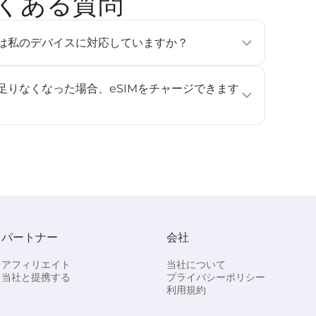
M よくある質問
tのeSIMは私のデバイスに対応していますか？
フォン、タブレット、ウェアラブルデバイスで利用可能です
e Pixel 3以降、Samsung Galaxy S20以降）。詳しくは
が足りなくなった場合、eSIMをチャージできます
ください。
ジに対応していません。データ容量や利用日数を追加したい
し、再度インストールして有効化してください。
パートナー
会社
アフィリエイト
当社について
当社と提携する
プライバシーポリシー
利用規約