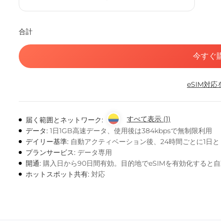
合計
今すぐ
eSIM対
すべて表示 (1)
届く範囲とネットワーク:
データ:
1日1GB高速データ、使用後は384kbpsで無制限利用
デイリー基準:
自動アクティベーション後、24時間ごとに1日
プランサービス:
データ専用
開通:
購入日から90日間有効。目的地でeSIMを有効化すると
ホットスポット共有:
対応