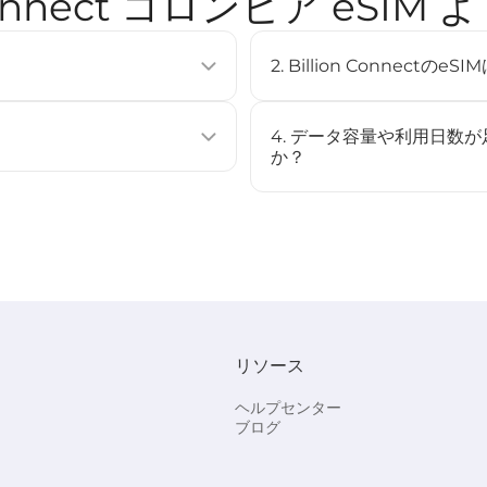
 Connect コロンビア eSI
2. Billion Connec
使用せずに通信プランを有効化できる
eSIMは多くの最新スマート
複数のプロファイルを保存するこ
（例：iPhone XS以降、Googl
4. データ容量や利用日数
[
対応デバイス
]ページをご確認
か？
ストール、またはQRコードをスキャ
いいえ、このeSIMはチャー
場合は、新しいeSIMを購入
始されます（STEP3参照）。
す。
リソース
でBC eSIMを選択してくださ
。
ヘルプセンター
ブログ