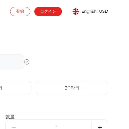
登録
ログイン
English
USD
|
日
3
GB/日
数量