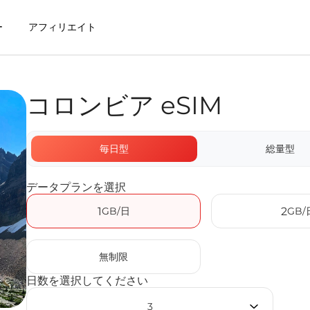
ー
アフィリエイト
コロンビア eSIM
を利用するメリット
毎日型
総量型
データプランを選択
1
GB/日
2
GB/
無制限
日数を選択してください
3