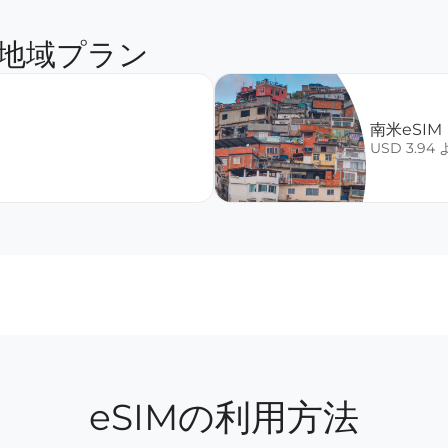
地域プラン
南米eSIM
USD 3.94
eSIMの利用方法