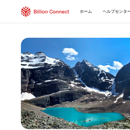
ホーム
ヘルプセンタ
Columbia eSIM
現在の目的地の周遊プラン
eSIMの利用方法
ColumbiaでBillion Connect eSIM
Billion Connect コロンビア eSIM FAQ
目的地とデータプランを選ぶ
eSIMをインストールする
データプランを利用する
安定したインターネット接続
ローミング費用を回避
24時間年中無休のカスタマーサービス
簡単なインストール
国内の電話番号をそのままキープ