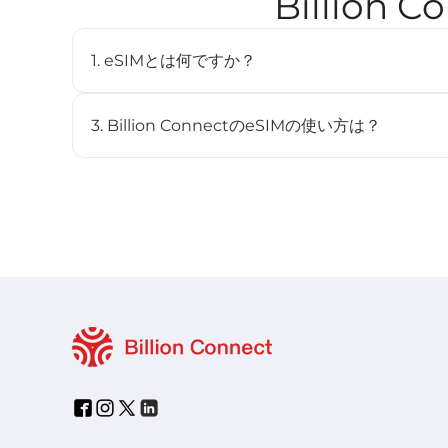
Billion
1. eSIMとは何ですか？
eSIM（embedded SIM）は、物理SIMカードを
デジタルSIMです。対応デバイスに内蔵されており、
3. Billion ConnectのeSIMの使い方は？
とができます。
STEP 1 eSIMをインストール
BC eSIMは、BC eSIMアプリでワンクリックイン
ンしてインストールできます。
STEP 2 eSIMを開始
渡航先のネットワークに接続すると、プランは自動的に開
STEP 3 渡航先で接続
-「設定」>「モバイル通信」からこの回線をオンにしま
-「データローミング」をオンにし、「モバイルデータ」
い。
- eSIMは自動的に最適な現地ネットワークに接続します