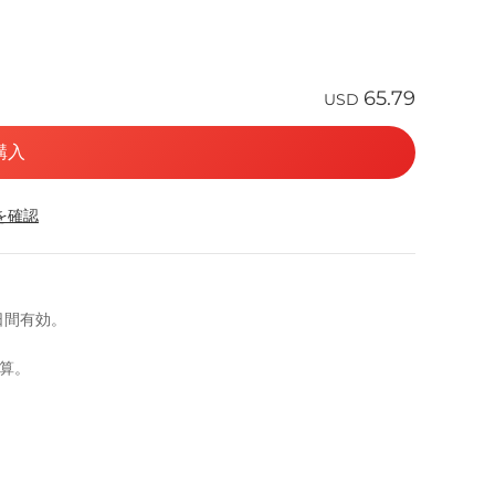
65.79
USD
購入
応を確認
1日間有効。
計算。