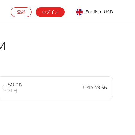
登録
ログイン
English
USD
|
M
50
GB
49.36
USD
31 日