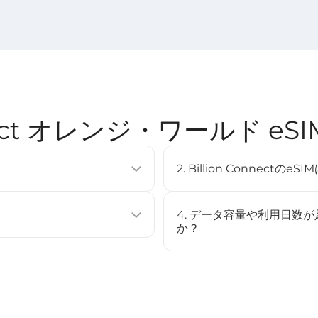
onnect オレンジ・ワールド e
2. Billion Connec
使用せずに通信プランを有効化できる
eSIMは多くの最新スマート
複数のプロファイルを保存するこ
（例：iPhone XS以降、Googl
4. データ容量や利用日数
[
対応デバイス
]ページをご確認
か？
ストール、またはQRコードをスキャ
いいえ、このeSIMはチャー
場合は、新しいeSIMを購入
始されます（STEP3参照）。