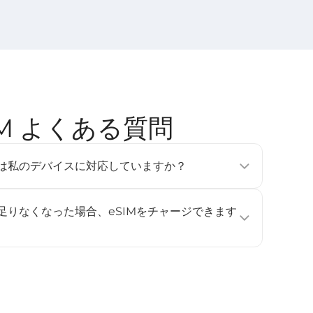
SIM よくある質問
tのeSIMは私のデバイスに対応していますか？
フォン、タブレット、ウェアラブルデバイスで利用可能です
e Pixel 3以降、Samsung Galaxy S20以降）。詳しくは
が足りなくなった場合、eSIMをチャージできます
ください。
ジに対応していません。データ容量や利用日数を追加したい
し、再度インストールして有効化してください。