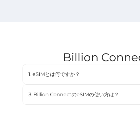
Billion C
1. eSIMとは何ですか？
eSIM（embedded SIM）は、物理SIMカードを
デジタルSIMです。対応デバイスに内蔵されており、
3. Billion ConnectのeSIMの使い方は？
とができます。
STEP 1 eSIMをインストール
BC eSIMは、BC eSIMアプリでワンクリックイン
ンしてインストールできます。
STEP 2 eSIMを開始
渡航先のネットワークに接続すると、プランは自動的に開