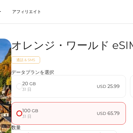
ー
アフィリエイト
オレンジ・ワールド eSI
SIMを利用するメリット
通話 & SMS
 FAQ
データプランを選択
20
GB
25.99
USD
31 日
100
GB
65.79
USD
31 日
数量