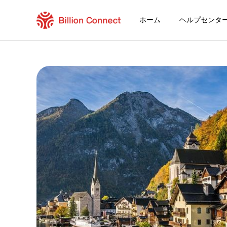
ホーム
ヘルプセンタ
Cote D'Ivoire eSIM
現在の目的地の周遊プラン
eSIMの利用方法
Cote D'IvoireでBillion Connect e
Billion Connect オレンジ・ワールド eSIM
目的地とデータプランを選ぶ
eSIMをインストールする
データプランを利用する
安定したインターネット接続
ローミング費用を回避
24時間年中無休のカスタマーサービス
簡単なインストール
国内の電話番号をそのままキープ