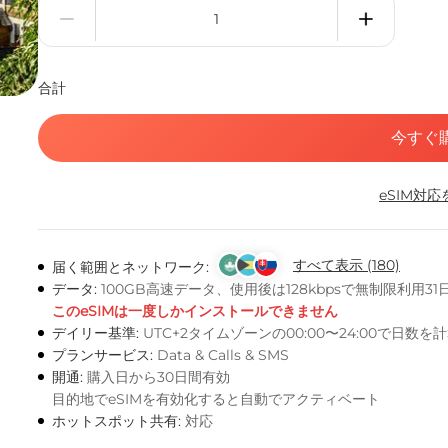
合計
今すぐ
eSIM対
すべて表示 (180)
届く範囲とネットワーク:
データ:
100GB高速データ、使用後は128kbpsで無制限利用3
このeSIMは一度しかインストールできません
デイリー基準:
UTC+2タイムゾーンの00:00〜24:00で日数を
プランサービス:
Data & Calls & SMS
開通:
購入日から30日間有効
目的地でeSIMを有効化すると自動でアクティベート
ホットスポット共有:
対応