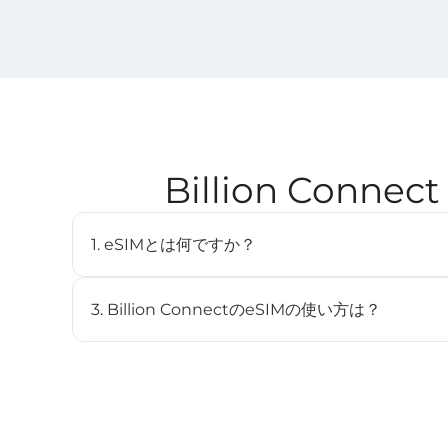
Billion Con
1. eSIMとは何ですか？
eSIM（embedded SIM）は、物理SIMカードを
デジタルSIMです。対応デバイスに内蔵されており、
3. Billion ConnectのeSIMの使い方は？
とができます。
STEP 1 eSIMをインストール
BC eSIMは、BC eSIMアプリでワンクリックイン
ンしてインストールできます。
STEP 2 eSIMを開始
渡航先のネットワークに接続すると、プランは自動的に開