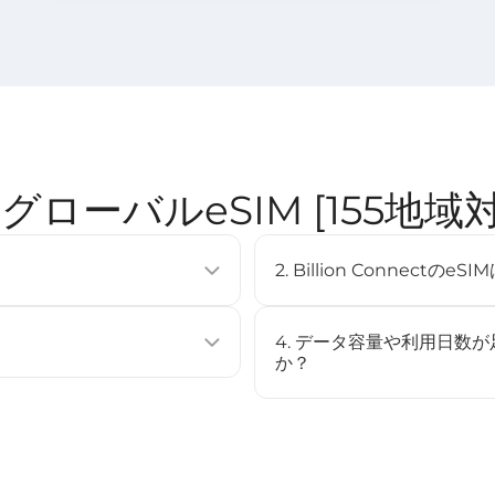
nect グローバルeSIM [155
2. Billion Connec
使用せずに通信プランを有効化できる
eSIMは多くの最新スマート
複数のプロファイルを保存するこ
（例：iPhone XS以降、Googl
4. データ容量や利用日数
[
対応デバイス
]ページをご確認
か？
ストール、またはQRコードをスキャ
いいえ、このeSIMはチャー
場合は、新しいeSIMを購入
始されます（STEP3参照）。