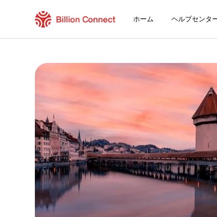
ホーム
ヘルプセンタ
Cote D'Ivoire eSIM
現在の目的地の周遊プラン
eSIMの利用方法
Cote D'IvoireでBillion Connect e
Billion Connect グローバルeSIM [155地
目的地とデータプランを選ぶ
eSIMをインストールする
データプランを利用する
安定したインターネット接続
ローミング費用を回避
24時間年中無休のカスタマーサービス
簡単なインストール
国内の電話番号をそのままキープ