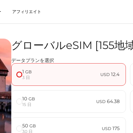
ー
アフィリエイト
グローバルeSIM [155地
SIMを利用するメリット
データプランを選択
域対応] FAQ
1
GB
12.4
USD
3 日
10
GB
64.38
USD
15 日
50
GB
175
USD
30 日