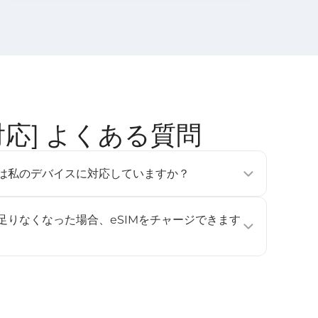
地域対応] よくある質問
tのeSIMは私のデバイスに対応していますか？
フォン、タブレット、ウェアラブルデバイスで利用可能です
e Pixel 3以降、Samsung Galaxy S20以降）。詳しくは
が足りなくなった場合、eSIMをチャージできます
ください。
ジに対応していません。データ容量や利用日数を追加したい
し、再度インストールして有効化してください。