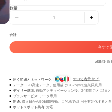
数量
合計
今すぐ
eSIM対
すべて表示 (153)
届く範囲とネットワーク:
データ:
1GB高速データ、使用後は128kbpsで無制限利用
デイリー基準:
自動アクティベーション後、24時間ごとに1日
プランサービス:
データ専用
開通:
購入日から90日間有効。目的地でeSIMを有効化すると
ホットスポット共有:
対応