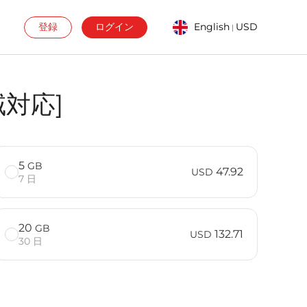
登録
ログイン
English
USD
|
域対応]
5
GB
47.92
USD
7 日
20
GB
132.71
USD
30 日