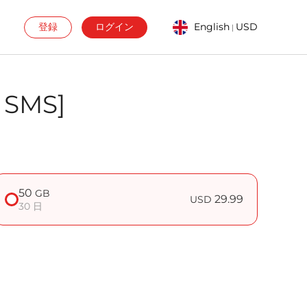
登録
ログイン
English
USD
|
SMS]
50
GB
29.99
USD
30 日