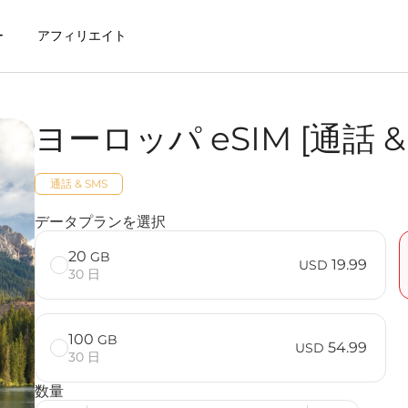
ー
アフィリエイト
ヨーロッパ eSIM [通話 & 
eSIMを利用するメリット
通話 & SMS
 SMS] FAQ
データプランを選択
20
GB
19.99
USD
30 日
100
GB
54.99
USD
30 日
数量