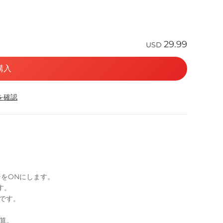
29.99
USD
購入
応を確認
チをONにします。
す。
」です。
計算。