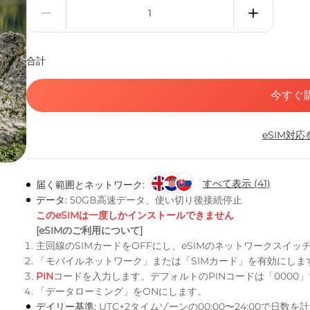
合計
今すぐ
eSIM対
すべて表示 (41)
届く範囲とネットワーク:
データ:
50GB高速データ、使い切り後接続停止
このeSIMは一度しかインストールできません
[eSIMのご利用について]
主回線のSIMカードをOFFにし、eSIMのネットワークスイッ
「モバイルネットワーク」または「SIMカード」を有効にしま
PIN
コードを入力します。デフォルトのPINコードは「0000
「データローミング」をONにします。
デイリー基準:
UTC+2タイムゾーンの00:00〜24:00で日数を