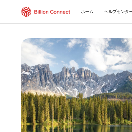
ホーム
ヘルプセンタ
Czech Republic eSIM
現在の目的地の周遊プラン
eSIMの利用方法
Czech RepublicでBillion Connect 
Billion Connect ヨーロッパ eSIM [通話 &
目的地とデータプランを選ぶ
eSIMをインストールする
データプランを利用する
安定したインターネット接続
ローミング費用を回避
24時間年中無休のカスタマーサービス
簡単なインストール
国内の電話番号をそのままキープ