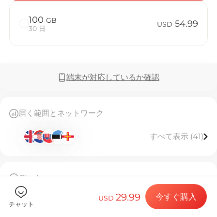
100
GB
54.99
USD
30 日
Billion 
端末が対応しているか確認
目的地とデー
届く範囲とネットワーク
すべて表示 (41)
eSIMをイン
データ
データプラン
50GB高速データ、使い切り後接続停止
29.99
今すぐ購入
このeSIMは一度しかインストールできません
USD
チャット
[eSIMのご利用について]