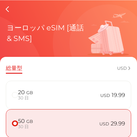
Denmar
ヨーロッパ eSIM [通話
& SMS]
現在の目
総量型
USD
eSIMの利
20
GB
19.99
USD
30 日
50
GB
Denmark
29.99
USD
30 日