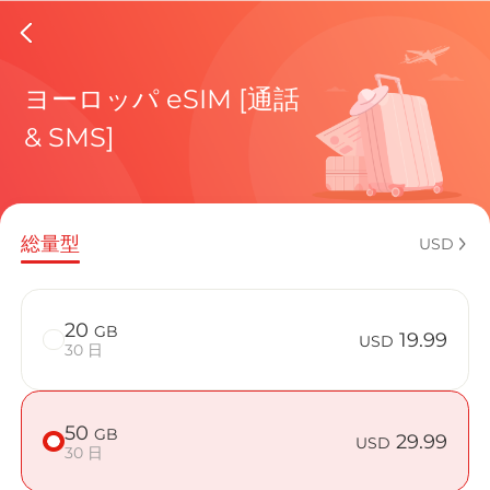
Finland
ヨーロッパ eSIM [通話
& SMS]
現在の目
総量型
USD
eSIMの利
20
GB
19.99
USD
30 日
50
GB
Finlandで
29.99
USD
30 日