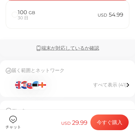
100
GB
54.99
USD
30 日
Billion 
端末が対応しているか確認
目的地とデー
届く範囲とネットワーク
すべて表示 (41)
eSIMをイン
データ
データプラン
50GB高速データ、使い切り後接続停止
29.99
今すぐ購入
このeSIMは一度しかインストールできません
USD
チャット
[eSIMのご利用について]