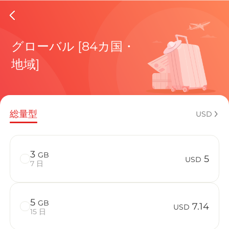
Finland
グローバル [84カ国・
地域]
現在の目
総量型
USD
eSIMの利
3
GB
5
USD
7 日
5
GB
Finlandで
7.14
USD
15 日