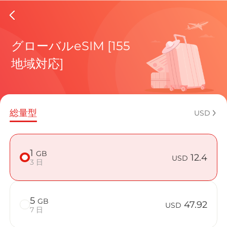
Gabon 
グローバルeSIM [155
地域対応]
現在の目
総量型
USD
eSIMの利
1
GB
12.4
USD
3 日
5
GB
GabonでB
47.92
USD
7 日