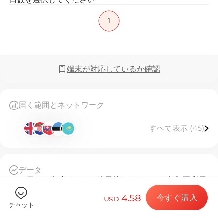
1
Billion 
端末が対応しているか確認
目的地とデー
届く範囲とネットワーク
すべて表示 (45)
eSIMをイン
データ
1日3GB高速データ、使用後は128kbpsで無制限利用
データプラン
デイリー基準
4.58
今すぐ購入
USD
自動アクティベーション後、24時間ごとに1日として
チャット
カウント。