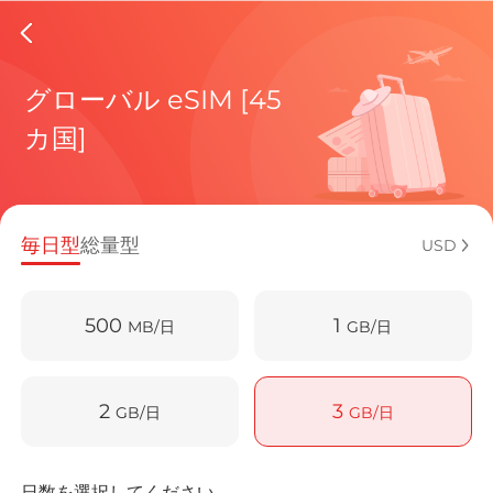
Greece 
グローバル eSIM [45
カ国]
現在の目
毎日型
総量型
USD
eSIMの利
500
1
MB/日
GB/日
2
3
GB/日
GB/日
GreeceでB
日数を選択してください