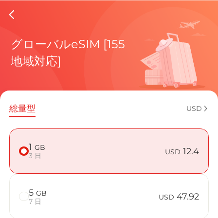
Grenada
グローバルeSIM [155
地域対応]
現在の目
総量型
USD
eSIMの利
1
GB
12.4
USD
3 日
5
GB
Grenada
47.92
USD
7 日