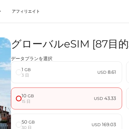
ー
アフィリエイト
グローバルeSIM [87目
Mを利用するメリット
データプランを選択
地］ FAQ
1
GB
8.61
USD
3 日
10
GB
43.33
USD
15 日
50
GB
169.03
USD
30 日