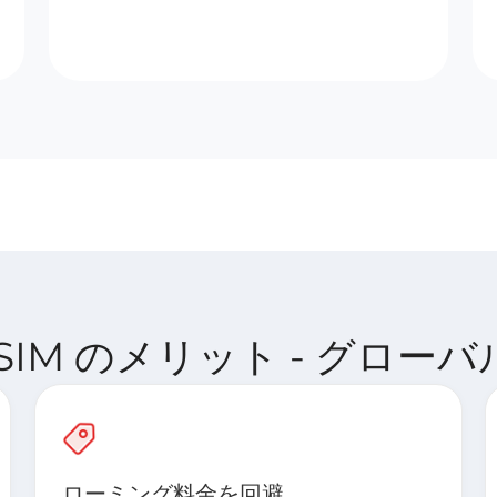
ct eSIM のメリット - グロー
ローミング料金を回避