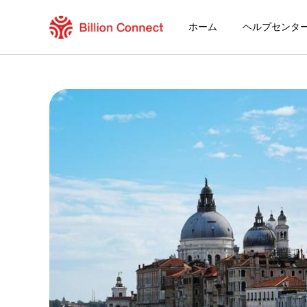
ホーム
ヘルプセンタ
Guatemala eSIM
現在の目的地の周遊プラン
eSIMの利用方法
GuatemalaでBillion Connect eSI
Billion Connect グローバルeSIM [87目的
目的地とデータプランを選ぶ
eSIMをインストールする
データプランを利用する
安定したインターネット接続
ローミング費用を回避
24時間年中無休のカスタマーサービス
簡単なインストール
国内の電話番号をそのままキープ