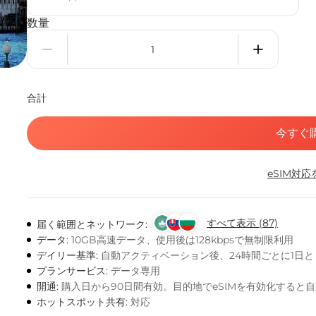
数量
合計
今すぐ
eSIM対
すべて表示 (87)
届く範囲とネットワーク:
データ:
10GB高速データ、使用後は128kbpsで無制限利用
デイリー基準:
自動アクティベーション後、24時間ごとに1日
プランサービス:
データ専用
開通:
購入日から90日間有効。目的地でeSIMを有効化すると
ホットスポット共有:
対応