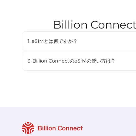
Billion Co
1. eSIMとは何ですか？
eSIM（embedded SIM）は、物理SIMカードを
デジタルSIMです。対応デバイスに内蔵されており、
3. Billion ConnectのeSIMの使い方は？
とができます。
STEP 1 eSIMをインストール
BC eSIMは、BC eSIMアプリでワンクリックイン
ンしてインストールできます。
STEP 2 eSIMを開始
渡航先のネットワークに接続すると、プランは自動的に開
STEP 3 渡航先で接続
-「設定」>「モバイル通信」からこの回線をオンにしま
-「データローミング」をオンにし、「モバイルデータ」
い。