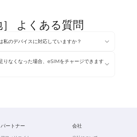
目的地］ よくある質問
tのeSIMは私のデバイスに対応していますか？
フォン、タブレット、ウェアラブルデバイスで利用可能です
e Pixel 3以降、Samsung Galaxy S20以降）。詳しくは
が足りなくなった場合、eSIMをチャージできます
ください。
ジに対応していません。データ容量や利用日数を追加したい
し、再度インストールして有効化してください。
パートナー
会社