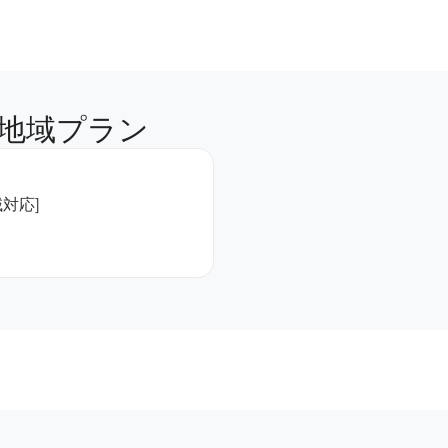
地域プラン
域対応]