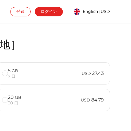
登録
ログイン
English
USD
|
的地］
5
GB
27.43
USD
7 日
20
GB
84.79
USD
30 日