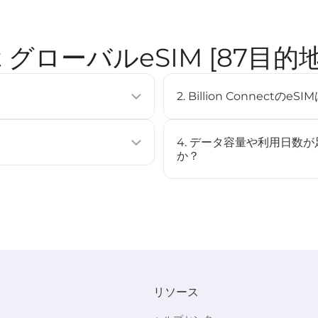
nnect グローバルeSIM [87
2. Billion Connec
使用せずに通信プランを有効化できる
eSIMは多くの最新スマート
複数のプロファイルを保存するこ
（例：iPhone XS以降、Googl
4. データ容量や利用日数
[
対応デバイス
]ページをご確認
か？
ストール、またはQRコードをスキャ
いいえ、このeSIMはチャー
場合は、新しいeSIMを購入
始されます（STEP3参照）。
す。
リソース
でBC eSIMを選択してくださ