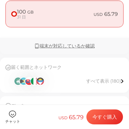
100
GB
65.79
USD
31 日
Billion 
端末が対応しているか確認
目的地とデー
届く範囲とネットワーク
すべて表示 (180)
eSIMをイン
データ
データプラン
100GB高速データ、使用後は128kbpsで無制限利用
65.79
今すぐ購入
31日間有効。
USD
チャット
このeSIMは一度しかインストールできません