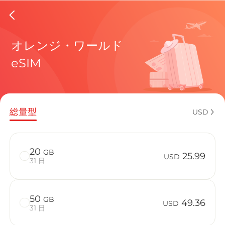
Hondura
オレンジ・ワールド
eSIM
現在の目
総量型
USD
eSIMの利
20
GB
25.99
USD
31 日
50
GB
Honduras
49.36
USD
31 日