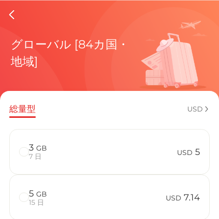
Hungary
グローバル [84カ国・
地域]
現在の目
総量型
USD
eSIMの利
3
GB
5
USD
7 日
5
GB
Hungary
7.14
USD
15 日