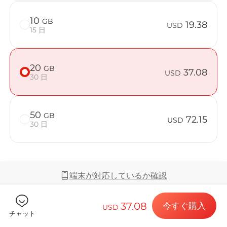
10
GB
19.38
USD
15 日
Billion 
20
GB
37.08
USD
30 日
目的地とデー
50
GB
72.15
USD
30 日
eSIMをイン
端末が対応しているか確認
データプラン
37.08
今すぐ購入
USD
届く範囲とネットワーク
チャット