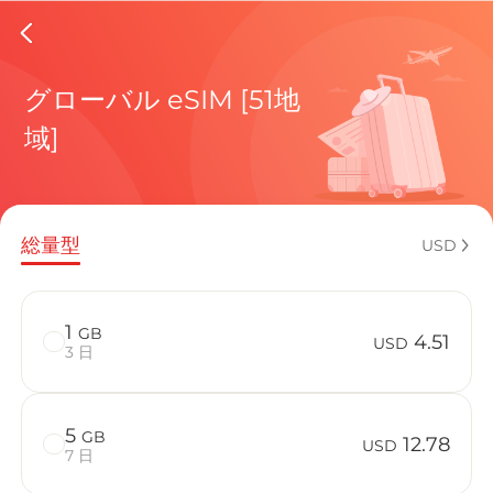
Isle Of
グローバル eSIM [51地
域]
現在の目
総量型
USD
eSIMの利
1
GB
4.51
USD
3 日
5
GB
Isle Of 
12.78
USD
7 日