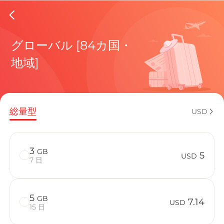
Israel e
グローバル [84カ国・
地域]
現在の目
総量型
USD
eSIMの利
3
GB
5
USD
7 日
5
GB
IsraelでB
7.14
USD
15 日