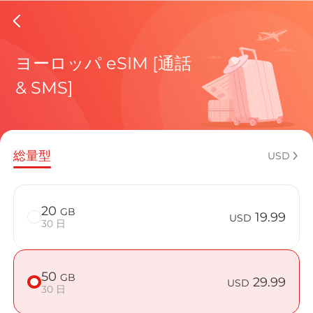
Italy eS
ヨーロッパ eSIM [通話
& SMS]
現在の目
総量型
USD
eSIMの利
20
GB
19.99
USD
30 日
50
GB
ItalyでBi
29.99
USD
30 日