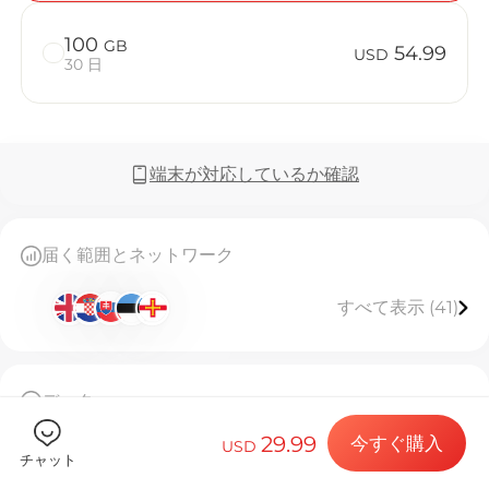
100
GB
54.99
USD
30 日
Billion 
端末が対応しているか確認
目的地とデー
届く範囲とネットワーク
すべて表示 (41)
eSIMをイン
データ
データプラン
50GB高速データ、使い切り後接続停止
29.99
今すぐ購入
このeSIMは一度しかインストールできません
USD
チャット
[eSIMのご利用について]