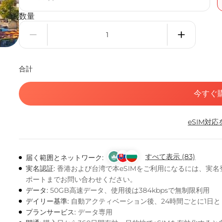
数量
合計
今すぐ
eSIM対
すべて表示 (83)
届く範囲とネットワーク:
実名認証:
香港および台湾で本eSIMをご利用になるには、実
ポートまでお問い合わせください。
データ:
50GB高速データ、使用後は384kbpsで無制限利用
デイリー基準:
自動アクティベーション後、24時間ごとに1日
プランサービス:
データ専用