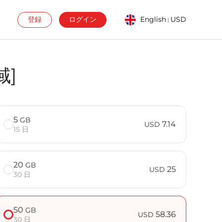
登録
ログイン
English
USD
|
域]
5
GB
7.14
USD
15 日
20
GB
25
USD
30 日
50
GB
58.36
USD
30 日