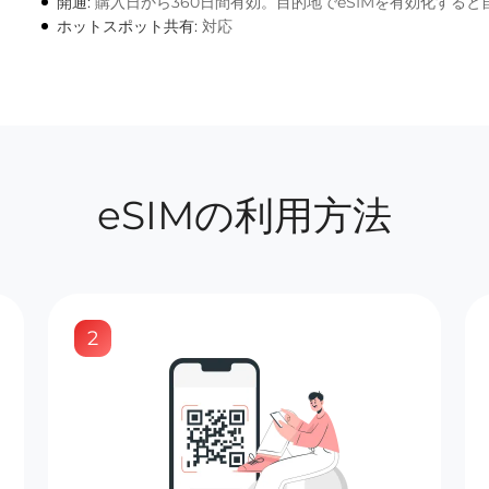
開通:
購入日から360日間有効。目的地でeSIMを有効化する
ホットスポット共有:
対応
eSIMの利用方法
2