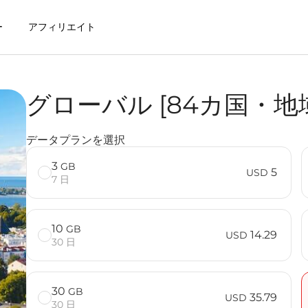
ー
アフィリエイト
グローバル [84カ国・地
用するメリット
データプランを選択
] FAQ
3
GB
5
USD
7 日
10
GB
14.29
USD
30 日
30
GB
35.79
USD
30 日