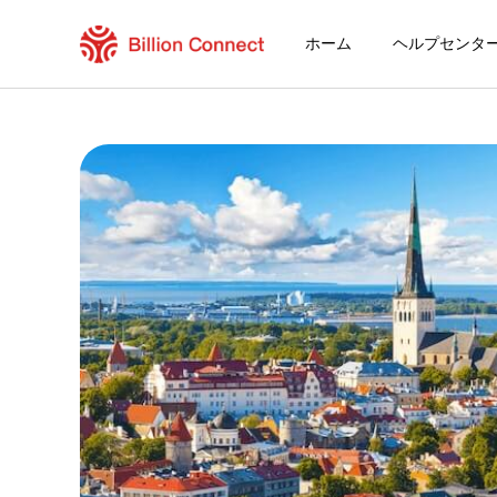
ホーム
ヘルプセンタ
Jordan eSIM
現在の目的地の周遊プラン
eSIMの利用方法
JordanでBillion Connect eSIMを利
Billion Connect グローバル [84カ国・地域
目的地とデータプランを選ぶ
eSIMをインストールする
データプランを利用する
安定したインターネット接続
ローミング費用を回避
24時間年中無休のカスタマーサービス
簡単なインストール
国内の電話番号をそのままキープ