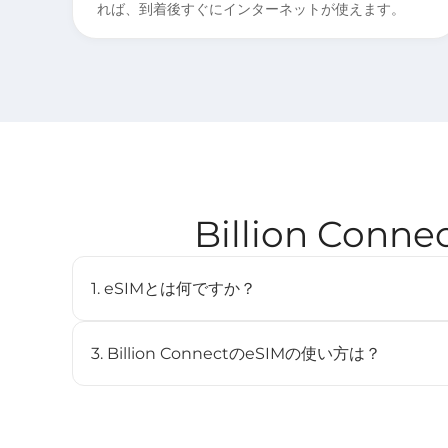
れば、到着後すぐにインターネットが使えます。
Billion Co
1. eSIMとは何ですか？
eSIM（embedded SIM）は、物理SIMカードを
デジタルSIMです。対応デバイスに内蔵されており、
3. Billion ConnectのeSIMの使い方は？
とができます。
STEP 1 eSIMをインストール
BC eSIMは、BC eSIMアプリでワンクリックイン
ンしてインストールできます。