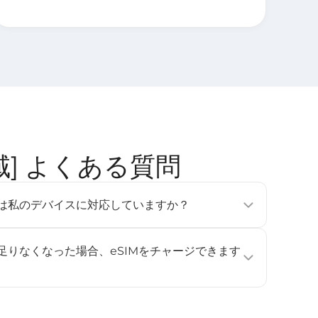
・地域] よくある質問
tのeSIMは私のデバイスに対応していますか？
フォン、タブレット、ウェアラブルデバイスで利用可能です
e Pixel 3以降、Samsung Galaxy S20以降）。詳しくは
が足りなくなった場合、eSIMをチャージできます
ください。
ジに対応していません。データ容量や利用日数を追加したい
し、再度インストールして有効化してください。