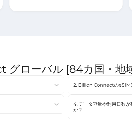
nnect グローバル [84カ国
2. Billion Connec
使用せずに通信プランを有効化できる
eSIMは多くの最新スマート
複数のプロファイルを保存するこ
（例：iPhone XS以降、Googl
4. データ容量や利用日数
[
対応デバイス
]ページをご確認
か？
ストール、またはQRコードをスキャ
いいえ、このeSIMはチャー
場合は、新しいeSIMを購入