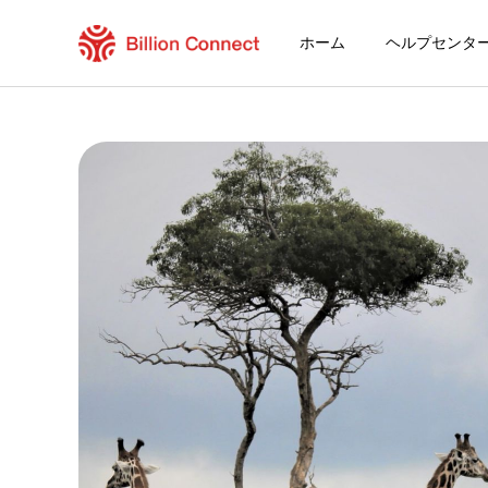
ホーム
ヘルプセンタ
Kenya eSIM
現在の目的地の周遊プラン
eSIMの利用方法
KenyaでBillion Connect eSIMを利用
Billion Connect アフリカ eSIM［5ヶ国］ 
目的地とデータプランを選ぶ
eSIMをインストールする
データプランを利用する
安定したインターネット接続
ローミング費用を回避
24時間年中無休のカスタマーサービス
簡単なインストール
国内の電話番号をそのままキープ