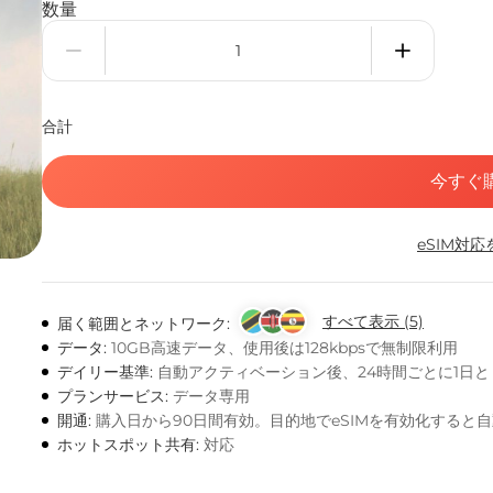
数量
合計
今すぐ
eSIM対
すべて表示 (5)
届く範囲とネットワーク:
データ:
10GB高速データ、使用後は128kbpsで無制限利用
デイリー基準:
自動アクティベーション後、24時間ごとに1日
プランサービス:
データ専用
開通:
購入日から90日間有効。目的地でeSIMを有効化すると
ホットスポット共有:
対応