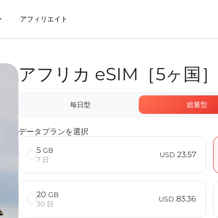
ー
アフィリエイト
アフリカ eSIM［5ヶ国
するメリット
毎日型
総量型
FAQ
データプランを選択
5
GB
23.57
USD
7 日
20
GB
83.36
USD
30 日