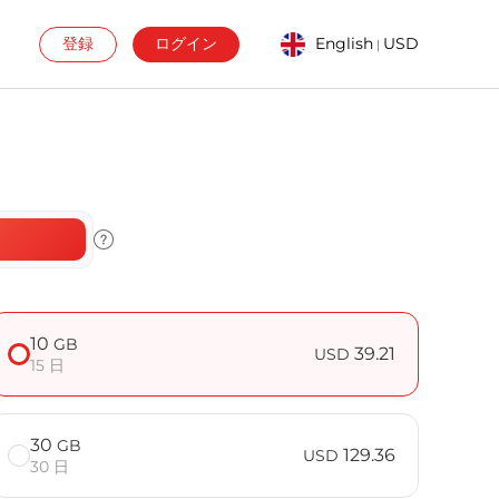
登録
ログイン
English
USD
|
］
10
GB
39.21
USD
15 日
30
GB
129.36
USD
30 日