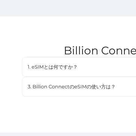
Billion C
1. eSIMとは何ですか？
eSIM（embedded SIM）は、物理SIMカードを
デジタルSIMです。対応デバイスに内蔵されており、
3. Billion ConnectのeSIMの使い方は？
とができます。
STEP 1 eSIMをインストール
BC eSIMは、BC eSIMアプリでワンクリックイン
ンしてインストールできます。
STEP 2 eSIMを開始
渡航先のネットワークに接続すると、プランは自動的に開