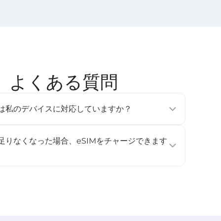
ヶ国］ よくある質問
tのeSIMは私のデバイスに対応していますか？
フォン、タブレット、ウェアラブルデバイスで利用可能です
e Pixel 3以降、Samsung Galaxy S20以降）。詳しくは
が足りなくなった場合、eSIMをチャージできます
ください。
ジに対応していません。データ容量や利用日数を追加したい
し、再度インストールして有効化してください。