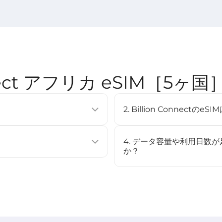
onnect アフリカ eSIM［5
2. Billion Connec
使用せずに通信プランを有効化できる
eSIMは多くの最新スマート
複数のプロファイルを保存するこ
（例：iPhone XS以降、Googl
4. データ容量や利用日数
[
対応デバイス
]ページをご確認
か？
ストール、またはQRコードをスキャ
いいえ、このeSIMはチャー
場合は、新しいeSIMを購入
始されます（STEP3参照）。