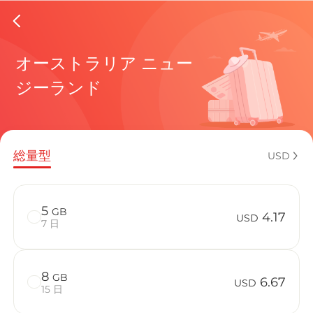
New Zea
オーストラリア ニュー
ジーランド
現在の目
総量型
USD
eSIMの利
5
GB
4.17
USD
7 日
8
GB
New Zeal
6.67
USD
15 日