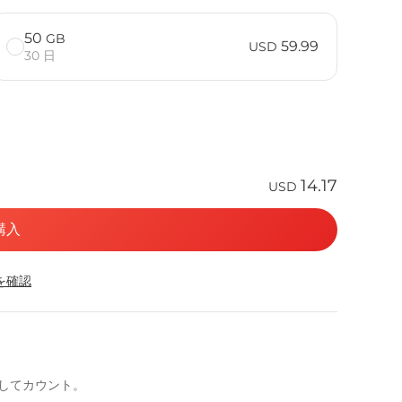
50
GB
59.99
USD
30 日
14.17
USD
購入
応を確認
としてカウント。