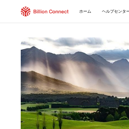
ホーム
ヘルプセンタ
New Zealand eSIM
現在の目的地の周遊プラン
eSIMの利用方法
New ZealandでBillion Connect eS
Billion Connect ニュージーランドの eSIM
目的地とデータプランを選ぶ
eSIMをインストールする
データプランを利用する
安定したインターネット接続
ローミング費用を回避
24時間年中無休のカスタマーサービス
簡単なインストール
国内の電話番号をそのままキープ