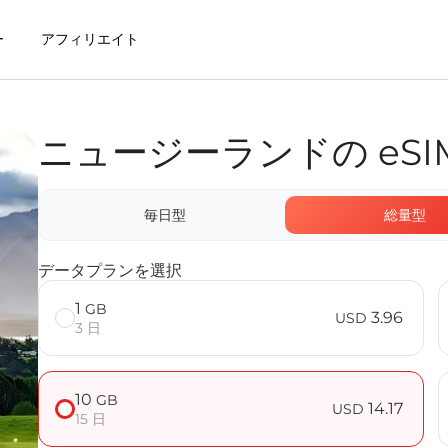
ー
アフィリエイト
ニュージーランドの eSI
IMを利用するメリット
毎日型
総量型
 FAQ
データプランを選択
1
GB
3.96
USD
3 日
10
GB
14.17
USD
15 日