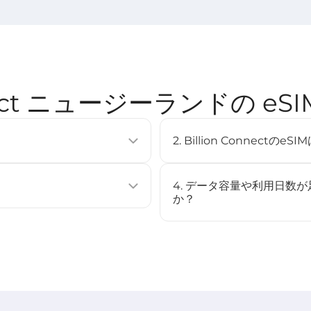
onnect ニュージーランドの e
2. Billion Connec
使用せずに通信プランを有効化できる
eSIMは多くの最新スマート
複数のプロファイルを保存するこ
（例：iPhone XS以降、Googl
4. データ容量や利用日数
[
対応デバイス
]ページをご確認
か？
ストール、またはQRコードをスキャ
いいえ、このeSIMはチャー
場合は、新しいeSIMを購入
始されます（STEP3参照）。