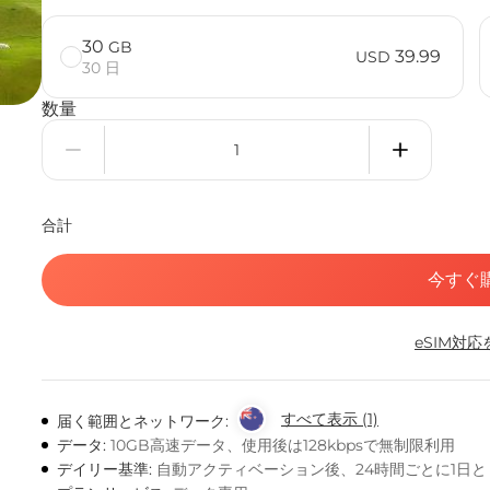
30
GB
39.99
USD
30 日
数量
合計
今すぐ
eSIM対
すべて表示 (1)
届く範囲とネットワーク:
データ:
10GB高速データ、使用後は128kbpsで無制限利用
デイリー基準:
自動アクティベーション後、24時間ごとに1日