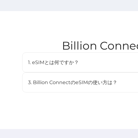
Billion C
1. eSIMとは何ですか？
eSIM（embedded SIM）は、物理SIMカードを
デジタルSIMです。対応デバイスに内蔵されており、
3. Billion ConnectのeSIMの使い方は？
とができます。
STEP 1 eSIMをインストール
BC eSIMは、BC eSIMアプリでワンクリックイン
ンしてインストールできます。
STEP 2 eSIMを開始
渡航先のネットワークに接続すると、プランは自動的に開
STEP 3 渡航先で接続