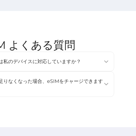
SIM よくある質問
tのeSIMは私のデバイスに対応していますか？
フォン、タブレット、ウェアラブルデバイスで利用可能です
e Pixel 3以降、Samsung Galaxy S20以降）。詳しくは
が足りなくなった場合、eSIMをチャージできます
ください。
ジに対応していません。データ容量や利用日数を追加したい
し、再度インストールして有効化してください。