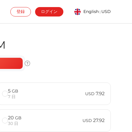
登録
ログイン
English
USD
|
M
5
GB
7.92
USD
7 日
20
GB
27.92
USD
30 日