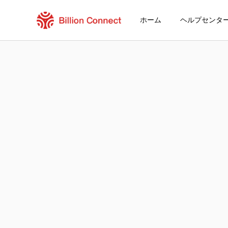
ホーム
ヘルプセンタ
New Zealand eSIM
現在の目的地の周遊プラン
eSIMの利用方法
New ZealandでBillion Connect eS
Billion Connect New Zealand eSIM FAQ
目的地とデータプランを選ぶ
eSIMをインストールする
データプランを利用する
安定したインターネット接続
ローミング費用を回避
24時間年中無休のカスタマーサービス
簡単なインストール
国内の電話番号をそのままキープ