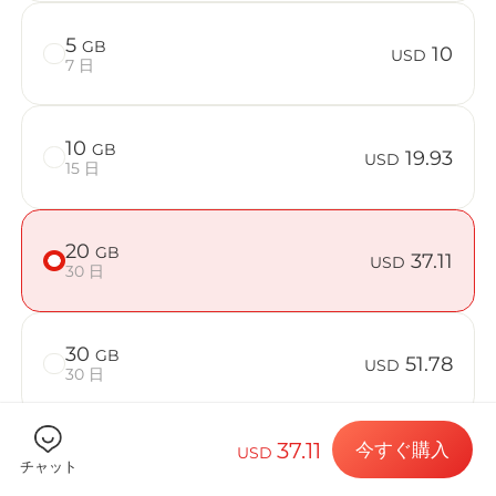
5
GB
10
USD
7 日
Billion C
10
GB
19.93
USD
15 日
目的地とデー
20
GB
37.11
USD
30 日
eSIMをイン
30
GB
51.78
USD
30 日
データプラン
37.11
今すぐ購入
USD
50
GB
81.11
チャット
USD
30 日