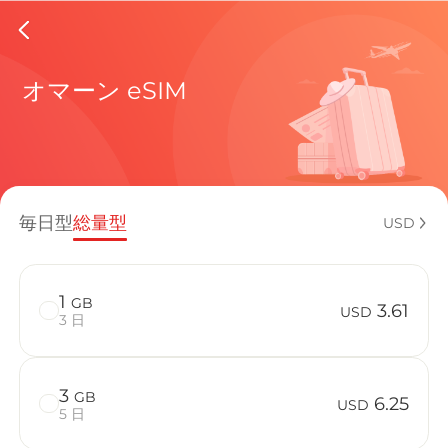
Oman e
オマーン eSIM
現在の目
毎日型
総量型
USD
eSIMの利
1
GB
3.61
USD
3 日
3
GB
OmanでBi
6.25
USD
5 日