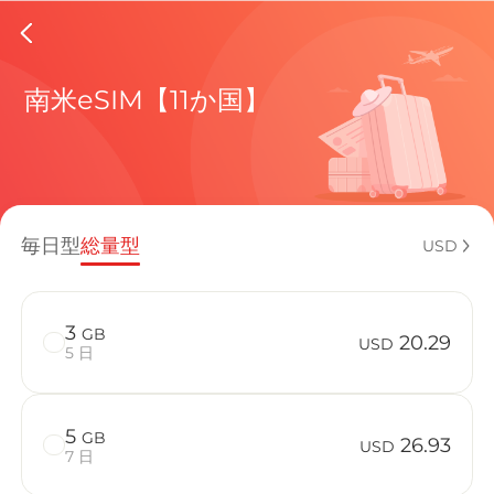
Peru eS
南米eSIM【11か国】
現在の目
毎日型
総量型
USD
eSIMの利
3
GB
20.29
USD
5 日
5
GB
PeruでBi
26.93
USD
7 日