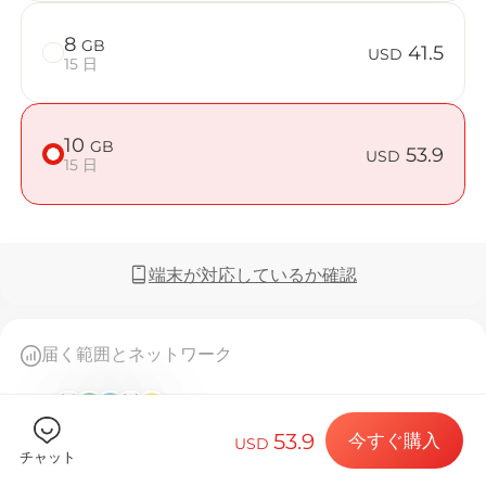
8
GB
41.5
USD
15 日
Billion 
10
GB
53.9
USD
15 日
目的地とデー
端末が対応しているか確認
eSIMをイン
届く範囲とネットワーク
すべて表示 (12)
データプラン
53.9
今すぐ購入
USD
チャット