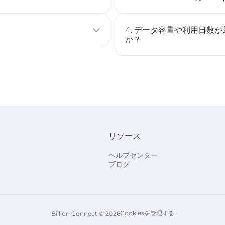
使用せずに通信プランを有効化できる
eSIMは多くの最新スマート
複数のプロファイルを保存するこ
（例：iPhone XS以降、Googl
4. データ容量や利用日数
[
対応デバイス
]ページをご確認
か？
ストール、またはQRコードをスキャ
いいえ、このeSIMはチャー
場合は、新しいeSIMを購入
始されます（STEP3参照）。
す。
リソース
でBC eSIMを選択してくださ
。
ヘルプセンター
ブログ
Cookiesを管理する
Billion Connect © 2026