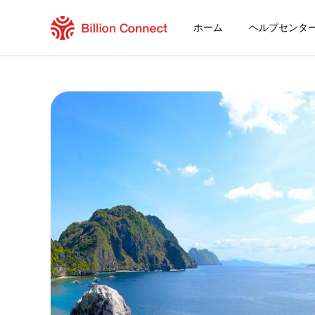
ホーム
ヘルプセンタ
Philippines eSIM
現在の目的地の周遊プラン
eSIMの利用方法
PhilippinesでBillion Connect eSI
Billion Connect フィリピンのeSIM FAQ
目的地とデータプランを選ぶ
eSIMをインストールする
データプランを利用する
安定したインターネット接続
ローミング費用を回避
24時間年中無休のカスタマーサービス
簡単なインストール
国内の電話番号をそのままキープ