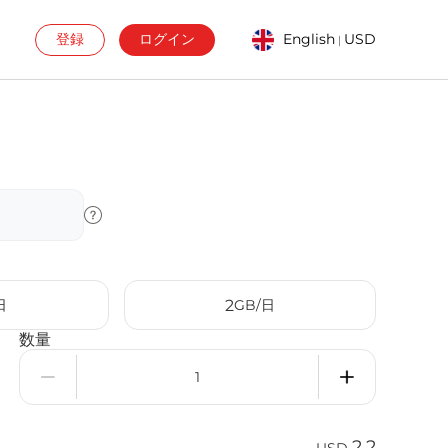
登録
ログイン
English
USD
|
日
2
GB/日
数量
2.2
USD