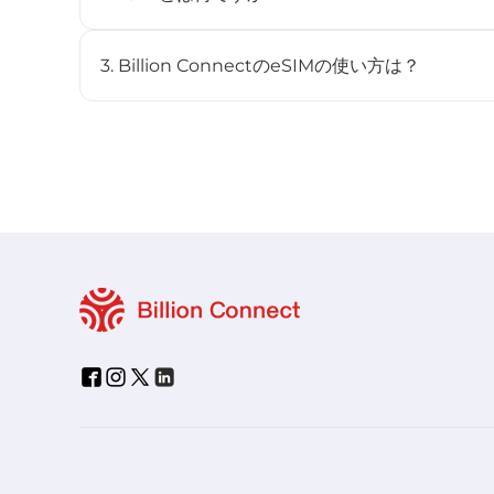
eSIM（embedded SIM）は、物理SIMカードを
デジタルSIMです。対応デバイスに内蔵されており、
3. Billion ConnectのeSIMの使い方は？
とができます。
STEP 1 eSIMをインストール
BC eSIMは、BC eSIMアプリでワンクリックイン
ンしてインストールできます。
STEP 2 eSIMを開始
渡航先のネットワークに接続すると、プランは自動的に開
STEP 3 渡航先で接続
-「設定」>「モバイル通信」からこの回線をオンにしま
-「データローミング」をオンにし、「モバイルデータ」
い。
- eSIMは自動的に最適な現地ネットワークに接続します