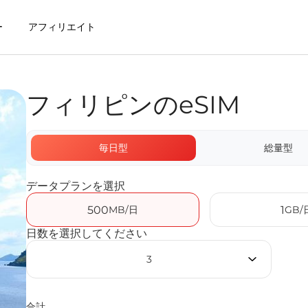
ー
アフィリエイト
フィリピンのeSIM
Mを利用するメリット
毎日型
総量型
データプランを選択
500
MB/日
1
GB/
日数を選択してください
3
合計