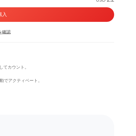
購入
応を確認
用
としてカウント。
自動でアクティベート。