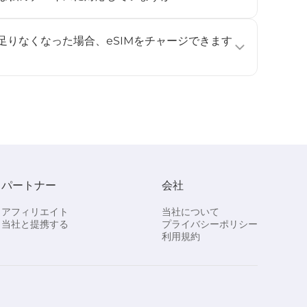
フォン、タブレット、ウェアラブルデバイスで利用可能です
e Pixel 3以降、Samsung Galaxy S20以降）。詳しくは
が足りなくなった場合、eSIMをチャージできます
ください。
ジに対応していません。データ容量や利用日数を追加したい
し、再度インストールして有効化してください。
パートナー
会社
アフィリエイト
当社について
当社と提携する
プライバシーポリシー
利用規約