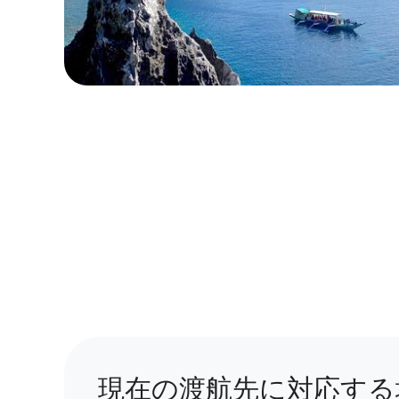
ローカル・周遊プラン
現在の渡航先に対応する