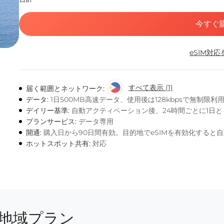
今すぐ
eSIM対
すべて表示 (1)
届く範囲とネットワーク:
データ:
1日500MB高速データ、使用後は128kbpsで無制限利
デイリー基準:
自動アクティベーション後、24時間ごとに1日
プランサービス:
データ専用
開通:
購入日から90日間有効。目的地でeSIMを有効化すると
ホットスポット共有:
対応
地域プラン