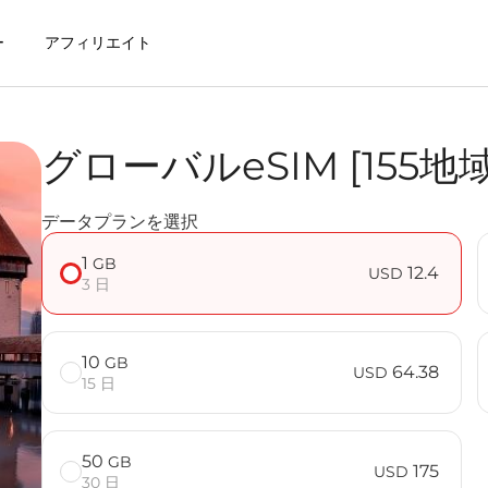
ー
アフィリエイト
グローバルeSIM [155地
t eSIMを利用するメリット
データプランを選択
域対応] FAQ
1
GB
12.4
USD
3 日
10
GB
64.38
USD
15 日
50
GB
175
USD
30 日