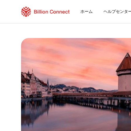
ホーム
ヘルプセンタ
Republic Of Mali eSIM
現在の目的地の周遊プラン
eSIMの利用方法
Republic Of MaliでBillion Connec
Billion Connect グローバルeSIM [155地
目的地とデータプランを選ぶ
eSIMをインストールする
データプランを利用する
安定したインターネット接続
ローミング費用を回避
24時間年中無休のカスタマーサービス
簡単なインストール
国内の電話番号をそのままキープ