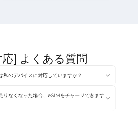
地域対応] よくある質問
tのeSIMは私のデバイスに対応していますか？
フォン、タブレット、ウェアラブルデバイスで利用可能です
e Pixel 3以降、Samsung Galaxy S20以降）。詳しくは
が足りなくなった場合、eSIMをチャージできます
ください。
ジに対応していません。データ容量や利用日数を追加したい
し、再度インストールして有効化してください。