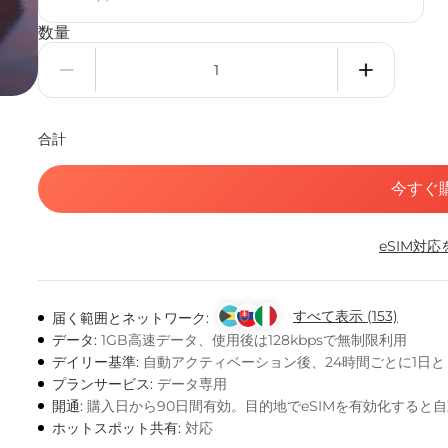
数量
合計
今すぐ
eSIM対
すべて表示 (153)
届く範囲とネットワーク:
データ:
1GB高速データ、使用後は128kbpsで無制限利用
デイリー基準:
自動アクティベーション後、24時間ごとに1日
プランサービス:
データ専用
開通:
購入日から90日間有効。目的地でeSIMを有効化すると
ホットスポット共有:
対応