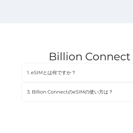
Billion Con
1. eSIMとは何ですか？
eSIM（embedded SIM）は、物理SIMカードを
デジタルSIMです。対応デバイスに内蔵されており、
3. Billion ConnectのeSIMの使い方は？
とができます。
STEP 1 eSIMをインストール
BC eSIMは、BC eSIMアプリでワンクリックイン
ンしてインストールできます。
STEP 2 eSIMを開始
渡航先のネットワークに接続すると、プランは自動的に開