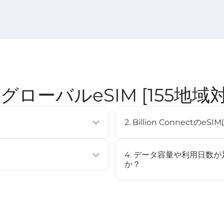
nect グローバルeSIM [155
2. Billion Connec
使用せずに通信プランを有効化できる
eSIMは多くの最新スマート
複数のプロファイルを保存するこ
（例：iPhone XS以降、Googl
4. データ容量や利用日数
[
対応デバイス
]ページをご確認
か？
ストール、またはQRコードをスキャ
いいえ、このeSIMはチャー
場合は、新しいeSIMを購入
始されます（STEP3参照）。