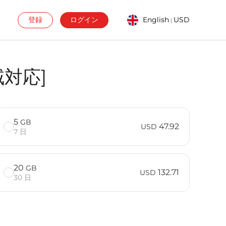
登録
ログイン
English
USD
|
域対応]
5
GB
47.92
USD
7 日
20
GB
132.71
USD
30 日