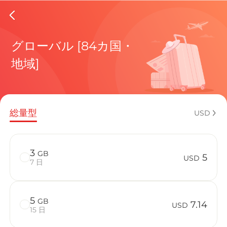
Republi
グローバル [84カ国・
地域]
現在の目
総量型
USD
eSIMの利
3
GB
5
USD
7 日
5
GB
Republic
7.14
USD
15 日