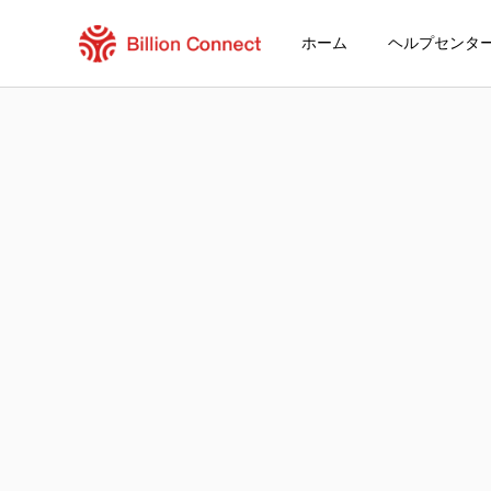
ホーム
ヘルプセンタ
Saint Lucia eSIM
現在の目的地の周遊プラン
eSIMの利用方法
Saint LuciaでBillion Connect eSI
Billion Connect Saint Lucia eSIM FAQ
目的地とデータプランを選ぶ
eSIMをインストールする
データプランを利用する
安定したインターネット接続
ローミング費用を回避
24時間年中無休のカスタマーサービス
簡単なインストール
国内の電話番号をそのままキープ