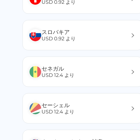
USD 0.92 より
フェロー諸島
フィジー
フランス領ギアナ
フィンランド
スロバキア
ホンジュラス
USD 0.92 より
マレーシア
マカオ
マリ
セネガル
マラウイ
USD 12.4 より
マダガスカル
マン島
マルティニーク/グアドループ
マルタ
セーシェル
南アフリカ
USD 12.4 より
メキシコ
モナコ
モーリシャス