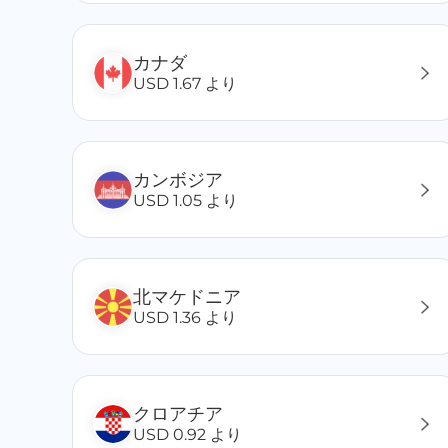
スリランカ
スロバキア
カナダ
スロベニア
USD 1.67 より
スウェーデン
セネガル
セントルシア
カンボジア
セントビンセントおよびグレナディーン諸島
USD 1.05 より
セーシェル
セルビア
タイ
タークス・カイコス諸島
北マケドニア
タジキスタン
USD 1.36 より
タンザニア
中国
中国香港
クロアチア
中国台湾
USD 0.92 より
中央アフリカ共和国