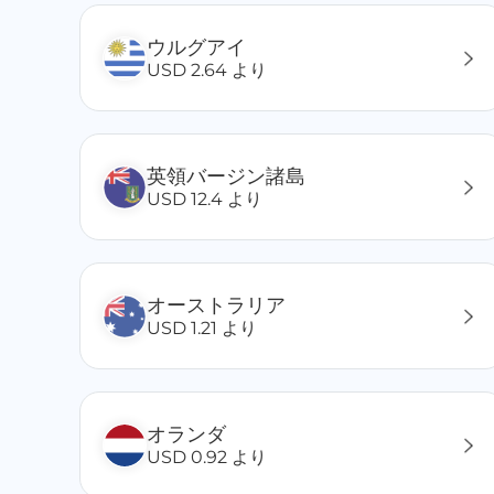
キュラソー/シントマールテン/シントウスタティウス
北マケドニア
ウルグアイ
キルギスタン
USD 2.64 より
キプロス
クロアチア
ケイマン諸島
英領バージン諸島
ケニア
USD 12.4 より
コンゴ民主共和国
コンゴ共和国
コートジボワール
コスタリカ
オーストラリア
コロンビア
USD 1.21 より
サンマリノ
サウジアラビア
シンガポール
オランダ
スペイン
USD 0.92 より
スイス
スリナム