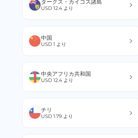
タークス・カイコス諸島
モルドバ
USD 12.4 より
モンテネグロ
モルディブ
モンゴル
モロッコ
中国
ヨルダン
USD 1 より
ラオス
ラトビア
リベリア
中央アフリカ共和国
リヒテンシュタイン
USD 12.4 より
リトアニア
ルワンダ
ルーマニア
ルクセンブルク
チリ
レユニオン
USD 1.79 より
ガボン
ガイアナ