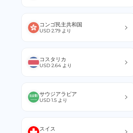
チャド
チュニジア
チリ
コンゴ民主共和国
チェコ共和国
USD 2.79 より
トリニダード・トバゴ
七面鳥
ナイジェリア
コスタリカ
日本
USD 2.64 より
ニジェール
ニカラグア
ニュージーランド
ネパール
サウジアラビア
ノルウェー
USD 1.5 より
ハンガリー
東ティモール
フランス
スイス
フィリピン