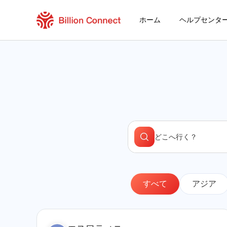
ホーム
ヘルプセンタ
アジア
ヨーロッパ
アフリカ
南アメリカ
北アメリカ
オセアニア
エスワティニ
セントクリストファー・ネービス
アメリカ合衆国
アラブ首長国連邦
すべて
アジア
アルゼンチン
アンギラ
アンティグア・バーブーダ