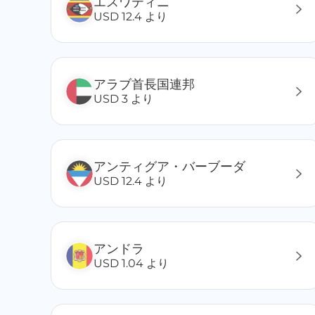
エスワティニ
アルメニア
USD 12.4 より
アゼルバイジャン
アンドラ
アルジェリア
アラブ首長国連邦
アルバニア
USD 3 より
アイスランド
アイルランド共和国
インドネシア
イギリス
アンティグア・バーブーダ
イタリア
USD 12.4 より
イラン
イラク
EI サルバドール
アンドラ
インド
USD 1.04 より
イスラエル
ウガンダ
ウクライナ