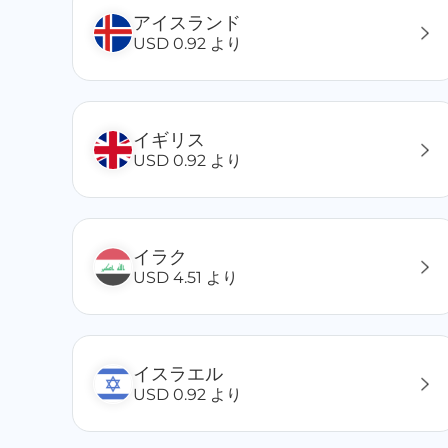
ウルグアイ
アイスランド
ウズベキスタン
USD 0.92 より
エクアドル
英領バージン諸島
エストニア
イギリス
エジプト
USD 0.92 より
オーストラリア
オーランド諸島
オマーン
オランダ
イラク
オーストリア
USD 4.51 より
韓国
カナダ
カメルーン
イスラエル
カザフスタン
USD 0.92 より
カンボジア
カタール