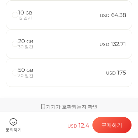
10
GB
64.38
USD
15 일간
Billion C
20
GB
132.71
USD
30 일간
목적지 및 데
50
GB
175
USD
30 일간
eSIM 설치하
기기가 호환되는지 확인
데이터 요금제
12.4
구매하기
USD
커버리지 및 네트워크
문의하기