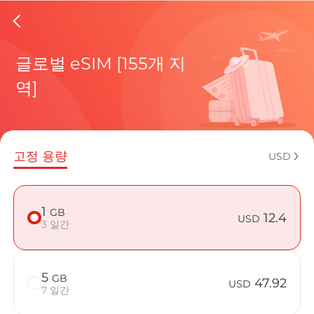
Bahama
글로벌 eSIM [155개 지
역]
현재 목적
고정 용량
USD
eSIM을 
1
GB
12.4
USD
3 일간
5
GB
Bahamas에
47.92
USD
7 일간