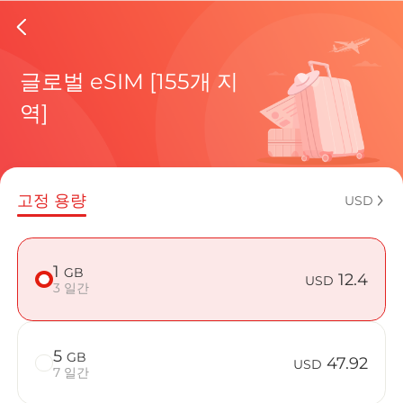
Barbado
글로벌 eSIM [155개 지
역]
현재 목적
고정 용량
USD
eSIM을 
1
GB
12.4
USD
3 일간
5
GB
Barbados
47.92
USD
7 일간