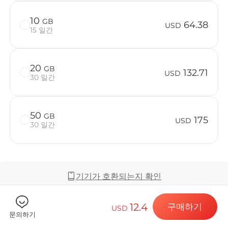
10
GB
64.38
USD
15 일간
Billion C
20
GB
132.71
USD
30 일간
목적지 및 데
50
GB
175
USD
30 일간
eSIM 설치하
기기가 호환되는지 확인
데이터 요금제
12.4
구매하기
USD
커버리지 및 네트워크
문의하기