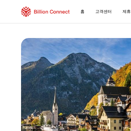
홈
고객센터
제휴
Belarus eSIM
현재 목적지가 포함된 지역 요금제
eSIM을 즐기는 방법
Belarus에서 Billion Connect eSIM을 
Billion Connect 오렌지 월드 이심 FAQ
목적지 및 데이터 요금제 선택
eSIM 설치하기
데이터 요금제 즐기기
안정적인 인터넷 연결
로밍 비용 절감
24/7 고객 서비스
쉬운 설치 방법
국내 전화번호 그대로 유지