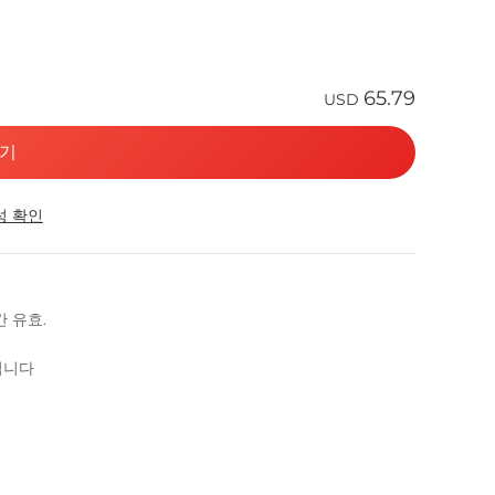
65.79
USD
기
성 확인
간 유효.
산됩니다