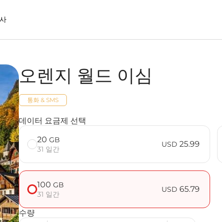
사
오렌지 월드 이심
사용할 때의 장점
통화 & SMS
데이터 요금제 선택
20
GB
25.99
USD
31 일간
100
GB
65.79
USD
31 일간
수량