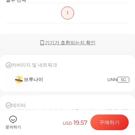
1
Billion C
기기가 호환되는지 확인
목적지 및 데
커버리지 및 네트워크
브루나이
UNN
5G
eSIM 설치하
데이터
매일 2GB 고속 데이터, 소진 후 384kbps 제한 무제한
데이터 요금제
일일 기준
19.57
구매하기
USD
자동 활성화 후, 24시간마다 1일로 계산
문의하기
플랜 서비스