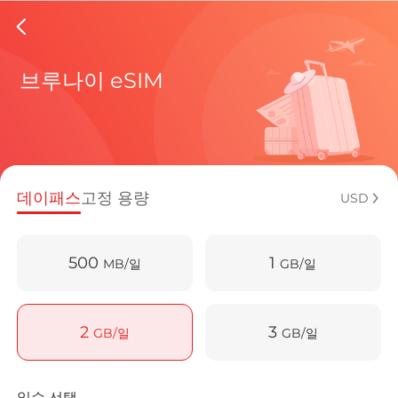
Brunei 
브루나이 eSIM
현재 목적
데이패스
고정 용량
USD
eSIM을 
500
1
MB/일
GB/일
2
3
GB/일
GB/일
Brunei D
일수 선택