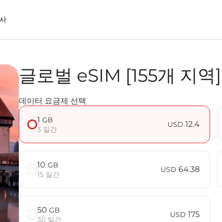
사
글로벌 eSIM [155개 지역]
IM을 사용할 때의 장점
데이터 요금제 선택
 FAQ
1
GB
12.4
USD
3 일간
10
GB
64.38
USD
15 일간
50
GB
175
USD
30 일간