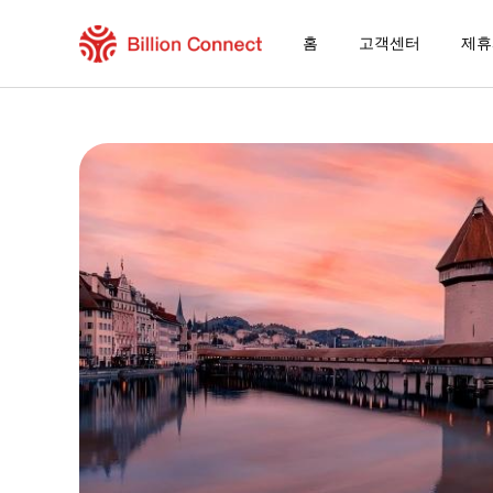
홈
고객센터
제휴
Burkina Faso eSIM
현재 목적지가 포함된 지역 요금제
eSIM을 즐기는 방법
Burkina Faso에서 Billion Connect eS
Billion Connect 글로벌 eSIM [155개 지역]
목적지 및 데이터 요금제 선택
eSIM 설치하기
데이터 요금제 즐기기
안정적인 인터넷 연결
로밍 비용 절감
24/7 고객 서비스
쉬운 설치 방법
국내 전화번호 그대로 유지