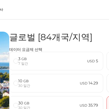
사
글로벌 [84개국/지역]
을 사용할 때의 장점
데이터 요금제 선택
3
GB
5
USD
7 일간
10
GB
14.29
USD
30 일간
30
GB
35.79
USD
30 일간