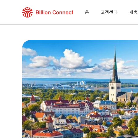
홈
고객센터
제휴
Cambodia eSIM
현재 목적지가 포함된 지역 요금제
eSIM을 즐기는 방법
Cambodia에서 Billion Connect eSIM
Billion Connect 글로벌 [84개국/지역] FAQ
목적지 및 데이터 요금제 선택
eSIM 설치하기
데이터 요금제 즐기기
안정적인 인터넷 연결
로밍 비용 절감
24/7 고객 서비스
쉬운 설치 방법
국내 전화번호 그대로 유지